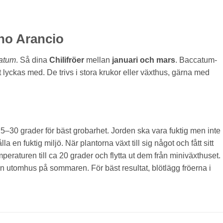
ano Arancio
atum
. Så dina
Chilifröer
mellan
januari och mars
. Baccatum-
t lyckas med. De trivs i stora krukor eller växthus, gärna med
 25–30 grader för bäst grobarhet. Jorden ska vara fuktig men inte
a en fuktig miljö. När plantorna växt till sig något och fått sitt
eraturen till ca 20 grader och flytta ut dem från miniväxthuset.
även utomhus på sommaren. För bäst resultat, blötlägg fröerna i