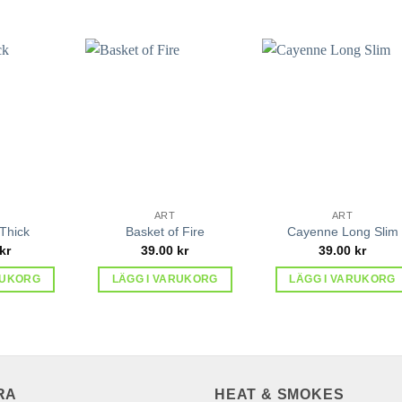
lägg till
lägg till
lägg ti
i
i
i
favoriter
favoriter
favorit
ART
ART
Thick
Basket of Fire
Cayenne Long Slim
kr
39.00
kr
39.00
kr
RUKORG
LÄGG I VARUKORG
LÄGG I VARUKORG
RA
HEAT & SMOKES