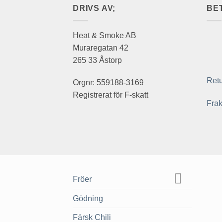
DRIVS AV;
BE
Heat & Smoke AB
Muraregatan 42
265 33 Åstorp
Retu
Orgnr: 559188-3169
Registrerat för F-skatt
Frak
Fröer
Gödning
Färsk Chili