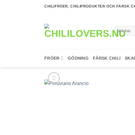
Skip
CHILIFRÖER, CHILIPRODUKTER OCH FÄRSK CH
to
content
Sök
efter:
FRÖER
GÖDNING
FÄRSK CHILI
SKA
lägg till i
favoriter