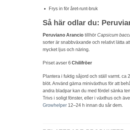
Frys in för året-runt-bruk
Så här odlar du: Peruvi
Peruviano Arancio
tillhör
Capsicum bacc
sorter är snabbväxande och relativt lätta at
mycket ljus och näring.
Priset avser 6
Chilifröer
Plantera i fuktig såjord och ställ varmt. ca
blöt. Använd gärna miniväxthus för att behåll
andra bladpar kan du med fördel sänka temp
Trivs i soligt fönster, eller i växthus och 
Growhelper
12–24 h innan du sår dem.