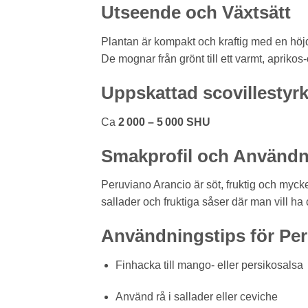
Utseende och Växtsätt
Plantan är kompakt och kraftig med en höj
De mognar från grönt till ett varmt, aprikos
Uppskattad scovillestyr
Ca
2 000 – 5 000 SHU
Smakprofil och Användn
Peruviano Arancio är söt, fruktig och mycket
sallader och fruktiga såser där man vill ha
Användningstips för Pe
Finhacka till mango- eller persikosalsa
Använd rå i sallader eller ceviche