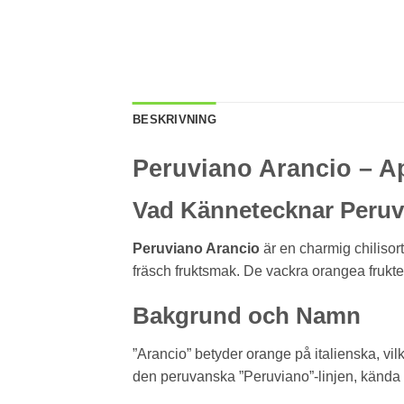
BESKRIVNING
Peruviano Arancio – A
Vad Kännetecknar Peruv
Peruviano Arancio
är en charmig chilisor
fräsch fruktsmak. De vackra orangea frukter
Bakgrund och Namn
”Arancio” betyder orange på italienska, vil
den peruvanska ”Peruviano”-linjen, kända f