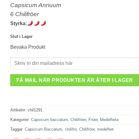
Capsicum Annuum
6 Chilifröer
Styrka:
Slut i Lager
Bevaka Produkt
FÅ MAIL NÄR PRODUKTEN ÄR ÅTER I LAGER
Artikelnr:
chil1291
Kategorier:
Capsicum baccatum
,
Chilifröer
,
Fröer
,
Medelheta
Taggar:
Capsicum Baccatum
,
chilifrö
,
Chilifröer
,
medelhet