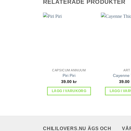
RELATERADE PRODUKTER
lägg till
i
favoriter
CAPSICUM ANNUUM
ART
Piri Piri
Cayenne 
39.00
kr
39.00
LÄGG I VARUKORG
LÄGG I VA
CHILILOVERS.NU ÄGS OCH
VÅ