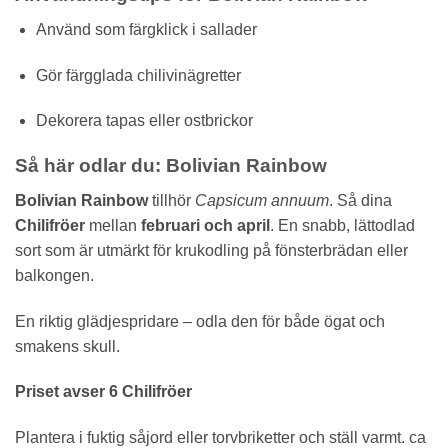
Använd som färgklick i sallader
Gör färgglada chilivinägretter
Dekorera tapas eller ostbrickor
Så här odlar du: Bolivian Rainbow
Bolivian Rainbow
tillhör
Capsicum annuum
. Så dina
Chilifröer
mellan
februari och april
. En snabb, lättodlad
sort som är utmärkt för krukodling på fönsterbrädan eller
balkongen.
En riktig glädjespridare – odla den för både ögat och
smakens skull.
Priset avser 6 Chilifröer
Plantera i fuktig såjord eller torvbriketter och ställ varmt. ca