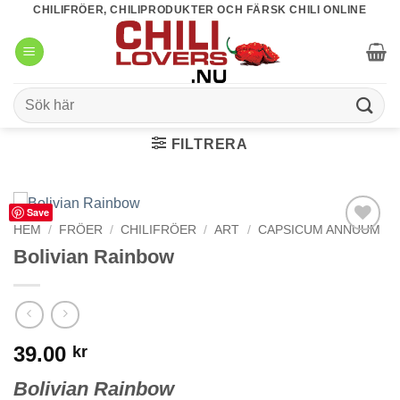
Skip
CHILIFRÖER, CHILIPRODUKTER OCH FÄRSK CHILI ONLINE
to
content
Sök
efter:
FILTRERA
Save
HEM
/
FRÖER
/
CHILIFRÖER
/
ART
/
CAPSICUM ANNUUM
lägg till i
Bolivian Rainbow
favoriter
39.00
kr
Bolivian Rainbow