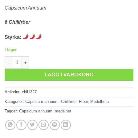
Capsicum Annuum
6 Chilifröer
Styrka:
I lager
Bolivian Rainbow mängd
LÄGG I VARUKORG
Artikelnr:
chil1327
Kategorier:
Capsicum annuum
,
Chilifröer
,
Fröer
,
Medelheta
Taggar:
Capsicum annuum
,
medelhet