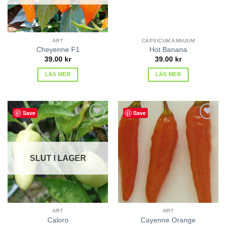
ART
CAPSICUM ANNUUM
Cheyenne F1
Hot Banana
39.00
kr
39.00
kr
LÄS MER
LÄS MER
Save
Save
lägg till
lägg till
i
i
favoriter
favoriter
SLUT I LAGER
ART
ART
Caloro
Cayenne Orange