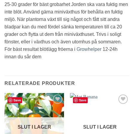
25-30 grader för bäst grobarhet Jorden ska vara fuktig men
inte blöt. Använd gärna miniväxthus för behålla en fuktig
miljö. När plantorna växt till sig något och fått sitt andra
bladpar kan du med fördel sänka temperaturen till ca 20
grader och flytta ut dem från miniväxthuset. Trivs i soligt
fönster, eller i växthus och även utomhus på sommaren.
För bäst resultat blötlägg fröerna i
Growhelper
12-24h
innan du sår dem
RELATERADE PRODUKTER
Save
Save
lägg till
lägg till
i
i
favoriter
favoriter
SLUT I LAGER
SLUT I LAGER