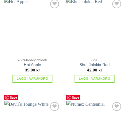
lägg till
lägg till
i
i
favoriter
favoriter
CAPSICUM ANNUUM
ART
Hot Apple
Bhut Jolokia Red
39.00
kr
42.00
kr
LÄGG I VARUKORG
LÄGG I VARUKORG
Save
Save
lägg till
lägg till
i
i
favoriter
favoriter