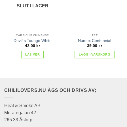
SLUT I LAGER
CAPSICUM CHINENSE
ART
Devil´s Tounge White
Numex Centennial
42.00
kr
39.00
kr
LÄS MER
LÄGG I VARUKORG
CHILILOVERS.NU ÄGS OCH DRIVS AV;
Heat & Smoke AB
Muraregatan 42
265 33 Åstorp