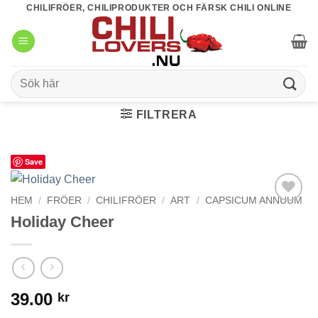
Skip
CHILIFRÖER, CHILIPRODUKTER OCH FÄRSK CHILI ONLINE
to
content
Sök
efter:
FILTRERA
Save
HEM
/
FRÖER
/
CHILIFRÖER
/
ART
/
CAPSICUM ANNUUM
lägg till i
Holiday Cheer
favoriter
39.00
kr