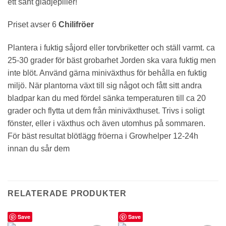
ett sant glädjepiller!
Priset avser 6
Chilifröer
Plantera i fuktig såjord eller torvbriketter och ställ varmt. ca
25-30 grader för bäst grobarhet Jorden ska vara fuktig men
inte blöt. Använd gärna miniväxthus för behålla en fuktig
miljö. När plantorna växt till sig något och fått sitt andra
bladpar kan du med fördel sänka temperaturen till ca 20
grader och flytta ut dem från miniväxthuset. Trivs i soligt
fönster, eller i växthus och även utomhus på sommaren.
För bäst resultat blötlägg fröerna i Growhelper 12-24h
innan du sår dem
RELATERADE PRODUKTER
Save
Save