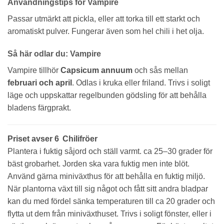
Användningstips för Vampire
Passar utmärkt att pickla, eller att torka till ett starkt och
aromatiskt pulver. Fungerar även som hel chili i het olja.
Så här odlar du: Vampire
Vampire tillhör
Capsicum annuum
och sås mellan
februari och april
. Odlas i kruka eller friland. Trivs i soligt
läge och uppskattar regelbunden gödsling för att behålla
bladens färgprakt.
Priset avser 6 Chilifröer
Plantera i fuktig såjord och ställ varmt. ca 25–30 grader för
bäst grobarhet. Jorden ska vara fuktig men inte blöt.
Använd gärna miniväxthus för att behålla en fuktig miljö.
När plantorna växt till sig något och fått sitt andra bladpar
kan du med fördel sänka temperaturen till ca 20 grader och
flytta ut dem från miniväxthuset. Trivs i soligt fönster, eller i