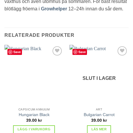
växthus och även utomhus på sommaren. För bäst resultat
blötlägg fröerna i
Growhelper
12–24h innan du sår dem.
RELATERADE PRODUKTER
Save
Save
lägg till
lägg till
i
i
favoriter
favoriter
SLUT I LAGER
CAPSICUM ANNUUM
ART
Hungarian Black
Bulgarian Carrot
39.00
kr
39.00
kr
LÄGG I VARUKORG
LÄS MER