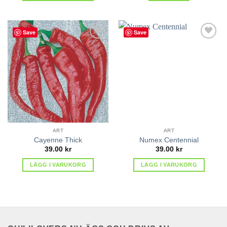
Save
Save
lägg till
lägg till
i
i
favoriter
favoriter
ART
ART
Cayenne Thick
Numex Centennial
39.00
kr
39.00
kr
LÄGG I VARUKORG
LÄGG I VARUKORG