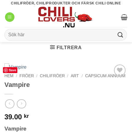
Skip
CHILIFRÖER, CHILIPRODUKTER OCH FÄRSK CHILI ONLINE
to
content
Sök
efter:
FILTRERA
Save
HEM
/
FRÖER
/
CHILIFRÖER
/
ART
/
CAPSICUM ANNUUM
lägg till i
Vampire
favoriter
39.00
kr
Vampire