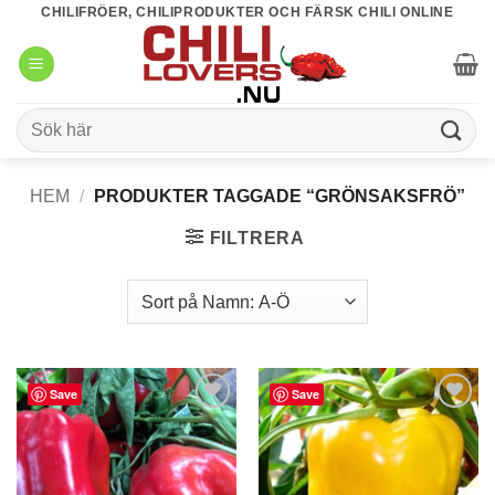
Skip
CHILIFRÖER, CHILIPRODUKTER OCH FÄRSK CHILI ONLINE
to
content
Sök
efter:
HEM
/
PRODUKTER TAGGADE “GRÖNSAKSFRÖ”
FILTRERA
Save
Save
lägg till
lägg till
i
i
favoriter
favoriter