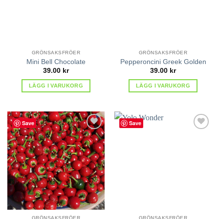
GRÖNSAKSFRÖER
GRÖNSAKSFRÖER
Mini Bell Chocolate
Pepperoncini Greek Golden
39.00
kr
39.00
kr
LÄGG I VARUKORG
LÄGG I VARUKORG
Save
Save
lägg till
lägg till
i
i
favoriter
favoriter
GRÖNSAKSFRÖER
GRÖNSAKSFRÖER