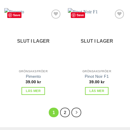
Save
Save
lägg till
lägg till
i
i
favoriter
favoriter
SLUT I LAGER
SLUT I LAGER
GRÖNSAKSFRÖER
GRÖNSAKSFRÖER
Pimento
Pinot Noir F1
39.00
kr
39.00
kr
LÄS MER
LÄS MER
1
2