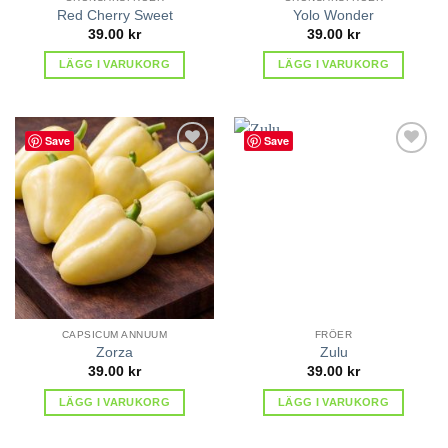
Red Cherry Sweet
Yolo Wonder
39.00
kr
39.00
kr
LÄGG I VARUKORG
LÄGG I VARUKORG
Save
Save
lägg till
lägg till
i
i
favoriter
favoriter
CAPSICUM ANNUUM
FRÖER
Zorza
Zulu
39.00
kr
39.00
kr
LÄGG I VARUKORG
LÄGG I VARUKORG