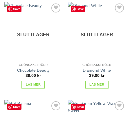
Save
Save
lägg till
lägg till
i
i
favoriter
favoriter
SLUT I LAGER
SLUT I LAGER
GRÖNSAKSFRÖER
GRÖNSAKSFRÖER
Chocolate Beauty
Diamond White
39.00
kr
39.00
kr
LÄS MER
LÄS MER
Save
Save
lägg till
lägg till
i
i
favoriter
favoriter