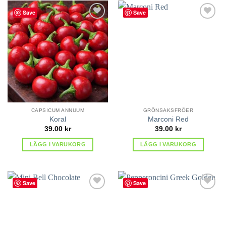
Save
Save
lägg till
lägg till
i
i
favoriter
favoriter
CAPSICUM ANNUUM
GRÖNSAKSFRÖER
Koral
Marconi Red
39.00
kr
39.00
kr
LÄGG I VARUKORG
LÄGG I VARUKORG
Save
Save
lägg till
lägg till
i
i
favoriter
favoriter