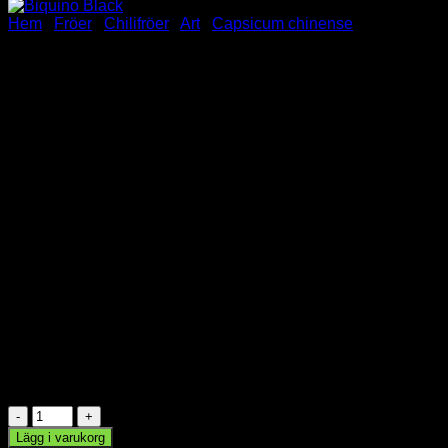
Hem
/
Fröer
/
Chilifröer
/
Art
/
Capsicum chinense
Biquino Black
42.00
kr
Biquino Black
Capsicum Chinense
6 chilifröer
🌶️
Styrka:
Öppet pollinerade
I lager
Biquino
Black
Lägg i varukorg