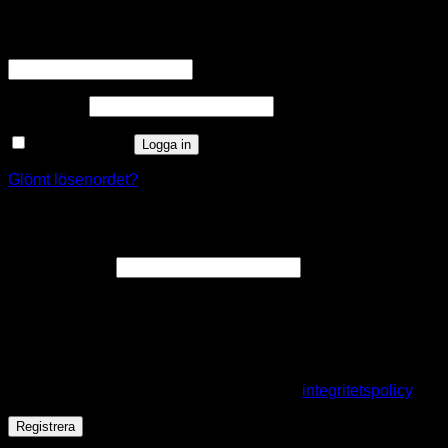
Logga in
Obligatoriskt
Användarnamn eller e-postadress
*
Obligatoriskt
Lösenord
*
Kom ihåg mig
Logga in
Glömt lösenordet?
Registrera
Obligatoriskt
E-postadress
*
En länk för att ställa in ett nytt lösenord kommer att skickas till
din e-postadress.
Dina personuppgifter kommer användas för att förbättra din
upplevelse på webbplatsen, hantera åtkomst till ditt konto
och för andra ändamål som beskrivs i vår
integritetspolicy
.
Registrera