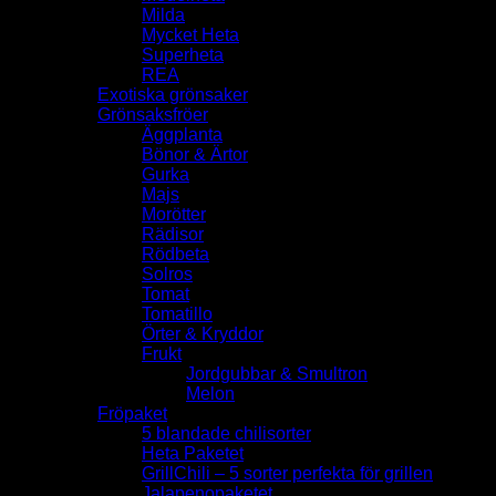
Milda
Mycket Heta
Superheta
REA
Exotiska grönsaker
Grönsaksfröer
Äggplanta
Bönor & Ärtor
Gurka
Majs
Morötter
Rädisor
Rödbeta
Solros
Tomat
Tomatillo
Örter & Kryddor
Frukt
Jordgubbar & Smultron
Melon
Fröpaket
5 blandade chilisorter
Heta Paketet
GrillChili – 5 sorter perfekta för grillen
Jalapenopaketet