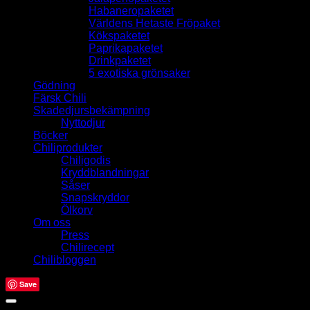
Habaneropaketet
Världens Hetaste Fröpaket
Kökspaketet
Paprikapaketet
Drinkpaketet
5 exotiska grönsaker
Gödning
Färsk Chili
Skadedjursbekämpning
Nyttodjur
Böcker
Chiliprodukter
Chiligodis
Kryddblandningar
Såser
Snapskryddor
Ölkorv
Om oss
Press
Chilirecept
Chilibloggen
Save