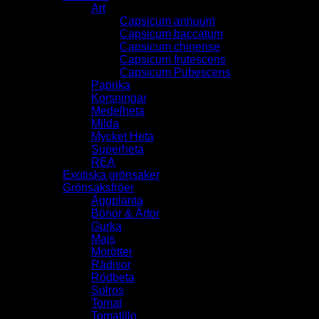
Art
Capsicum annuum
Capsicum baccatum
Capsicum chinense
Capsicum frutescens
Capsicum Pubescens
Paprika
Korsningar
Medelheta
Milda
Mycket Heta
Superheta
REA
Exotiska grönsaker
Grönsaksfröer
Äggplanta
Bönor & Ärtor
Gurka
Majs
Morötter
Rädisor
Rödbeta
Solros
Tomat
Tomatillo