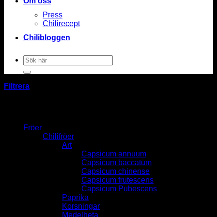
Om oss
Press
Chilirecept
Chilibloggen
Sök
efter:
Filtrera
Fröer
Chilifröer
Art
Capsicum annuum
Capsicum baccatum
Capsicum chinense
Capsicum frutescens
Capsicum Pubescens
Paprika
Korsningar
Medelheta