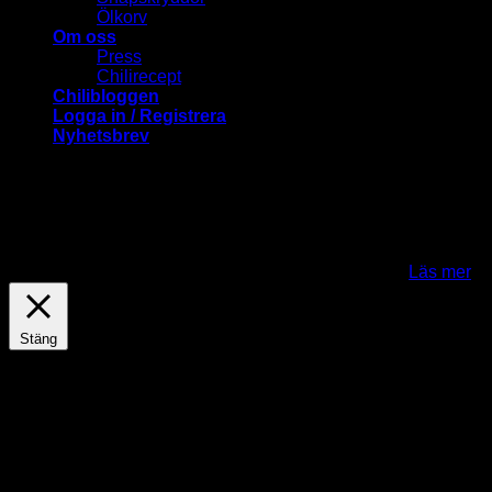
Ölkorv
Om oss
Press
Chilirecept
Chilibloggen
Logga in / Registrera
Nyhetsbrev
ChiliLovers.nu använder cookies för att förbättra och
anpassa ditt besök på vår webbplats. Genom att klicka på
"Jag fattar-knappen" samtycker du till att cookies används.
För att kunna använda Mina sidor och en del andra
funktioner behöver du acceptera cookies..
Jag fattar
Läs mer
Stäng
Privacy Overview
This website uses cookies to improve your experience while
you navigate through the website. Out of these cookies, the
cookies that are categorized as necessary are stored on your
browser as they are essential for the working of basic