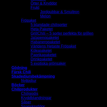
Örter & Kryddor
Frukt
Jordgubbar & Smultron
Melon
Fröpaket
5 blandade chilisorter
Heta Paketet
GrillChili – 5 sorter perfekta för grillen
Jalapenopaketet
Habaneropaketet
Världens Hetaste Fröpaket
Kökspaketet
Paprikapaketet
Drinkpaketet
5 exotiska grönsaker
Gödning
Färsk Chili
Skadedjursbekämpning
Nyttodjur
Böcker
Chiliprodukter
Chiligodis
Kryddblandningar
Såser
Snapskryddor