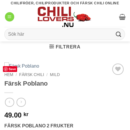
Skip
CHILIFRÖER, CHILIPRODUKTER OCH FÄRSK CHILI ONLINE
to
content
Sök
efter:
FILTRERA
Save
HEM
/
FÄRSK CHILI
/
MILD
lägg till i
Färsk Poblano
favoriter
49.00
kr
FÄRSK POBLANO 2 FRUKTER