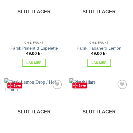
favoriter
favoriter
SLUT I LAGER
SLUT I LAGER
CHILIFRUKT
CHILIFRUKT
Färsk Piment d´Espelette
Färsk Habanero Lemon
49.00
kr
49.00
kr
LÄS MER
LÄS MER
Save
Save
lägg till
lägg till
i
i
favoriter
favoriter
SLUT I LAGER
SLUT I LAGER