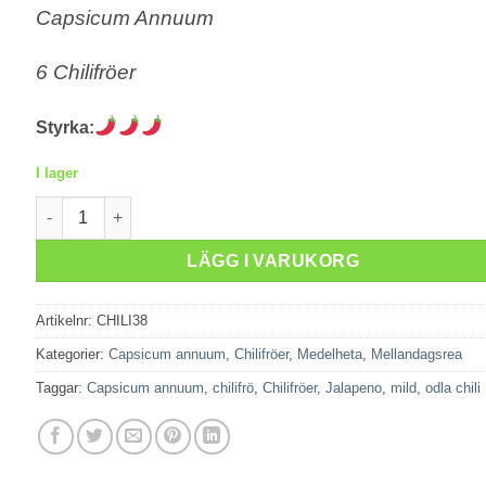
Capsicum Annuum
6 Chilifröer
Styrka:
I lager
Fresno Red mängd
LÄGG I VARUKORG
Artikelnr:
CHILI38
Kategorier:
Capsicum annuum
,
Chilifröer
,
Medelheta
,
Mellandagsrea
Taggar:
Capsicum annuum
,
chilifrö
,
Chilifröer
,
Jalapeno
,
mild
,
odla chili