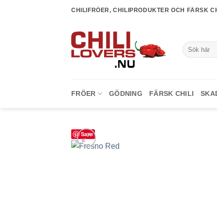
Skip
CHILIFRÖER, CHILIPRODUKTER OCH FÄRSK CH
to
content
Sök
efter:
FRÖER
GÖDNING
FÄRSK CHILI
SKA
Save
lägg till i
favoriter