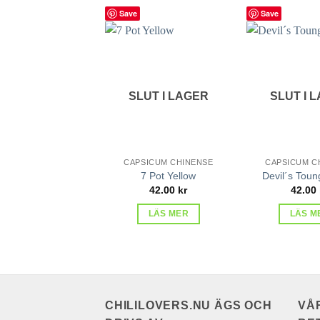
Save
Save
lägg till
i
favoriter
SLUT I LAGER
SLUT I 
CAPSICUM CHINENSE
CAPSICUM C
7 Pot Yellow
Devil´s Toun
42.00
kr
42.00
LÄS MER
LÄS M
CHILILOVERS.NU ÄGS OCH
VÅ