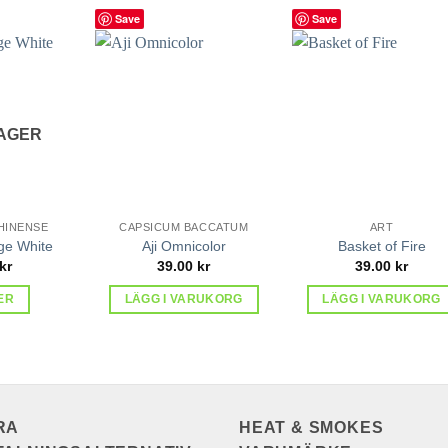
Save
Save
lägg till
lägg till
lägg ti
i
i
i
favoriter
favoriter
favorit
LAGER
HINENSE
CAPSICUM BACCATUM
ART
ge White
Aji Omnicolor
Basket of Fire
kr
39.00
kr
39.00
kr
ER
LÄGG I VARUKORG
LÄGG I VARUKORG
RA
HEAT & SMOKES