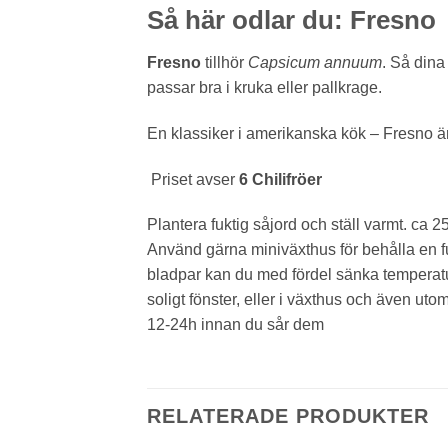
Så här odlar du: Fresno
Fresno
tillhör
Capsicum annuum
. Så din
passar bra i kruka eller pallkrage.
En klassiker i amerikanska kök – Fresno ä
Priset avser
6 Chilifröer
Plantera fuktig såjord och ställ varmt. ca 2
Använd gärna miniväxthus för behålla en fu
bladpar kan du med fördel sänka temperature
soligt fönster, eller i växthus och även u
12-24h innan du sår dem
RELATERADE PRODUKTER