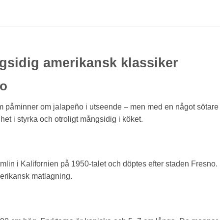
gsidig amerikansk klassiker
no
om påminner om jalapeño i utseende – men med en något sötare
et i styrka och otroligt mångsidig i köket.
in i Kalifornien på 1950-talet och döptes efter staden Fresno.
merikansk matlagning.