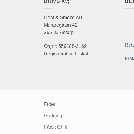
DRIVS AV;
BE
Heat & Smoke AB
Muraregatan 42
265 33 Åstorp
Retu
Orgnr: 559188-3169
Registrerat för F-skatt
Frak
Fröer
Gödning
Färsk Chili