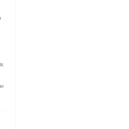
h
t.
er