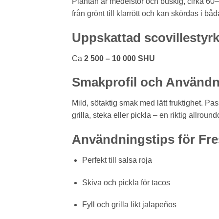
Plantan är medelstor och buskig, cirka 6
från grönt till klarrött och kan skördas i 
Uppskattad scovillestyr
Ca
2 500 – 10 000 SHU
Smakprofil och Användn
Mild, sötaktig smak med lätt fruktighet. Pass
grilla, steka eller pickla – en riktig allroundc
Användningstips för Fr
Perfekt till salsa roja
Skiva och pickla för tacos
Fyll och grilla likt jalapeños