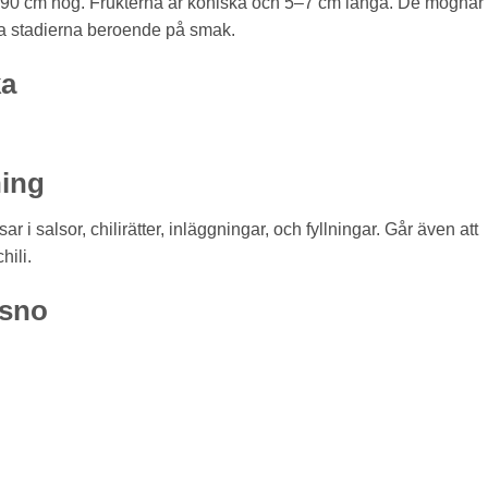
0–90 cm hög. Frukterna är koniska och 5–7 cm långa. De mognar
båda stadierna beroende på smak.
ka
ing
ar i salsor, chilirätter, inläggningar, och fyllningar. Går även att
hili.
esno