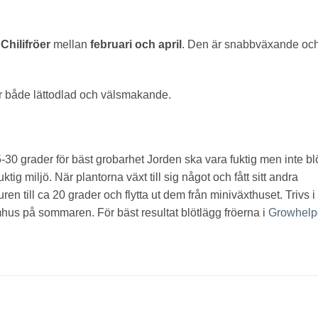
a
Chilifröer
mellan
februari och april
. Den är snabbväxande oc
r både lättodlad och välsmakande.
5-30 grader för bäst grobarhet
Jorden ska vara fuktig men inte blö
ktig miljö.
När plantorna växt till sig något och fått sitt andra
n till ca 20 grader och flytta ut dem från miniväxthuset.
Trivs i
tomhus på sommaren.
För bäst resultat blötlägg fröerna i
Growhelp