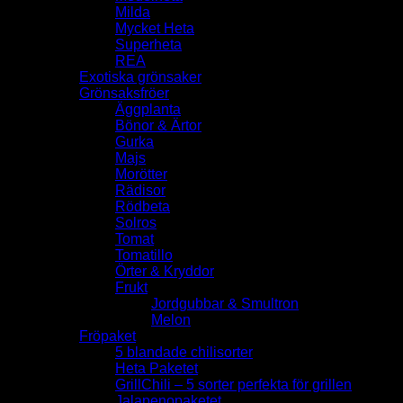
Milda
Mycket Heta
Superheta
REA
Exotiska grönsaker
Grönsaksfröer
Äggplanta
Bönor & Ärtor
Gurka
Majs
Morötter
Rädisor
Rödbeta
Solros
Tomat
Tomatillo
Örter & Kryddor
Frukt
Jordgubbar & Smultron
Melon
Fröpaket
5 blandade chilisorter
Heta Paketet
GrillChili – 5 sorter perfekta för grillen
Jalapenopaketet