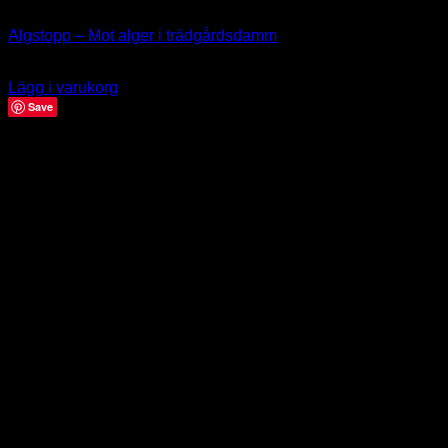
Nyttodjur
Algstopp – Mot alger i trädgårdsdamm
265.00
kr
Lägg i varukorg
Save