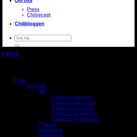
Om oss
Press
Chilirecept
Chilibloggen
Sök
efter:
Filtrera
Fröer
Chilifröer
Art
Capsicum annuum
Capsicum baccatum
Capsicum chinense
Capsicum frutescens
Capsicum Pubescens
Paprika
Korsningar
Medelheta