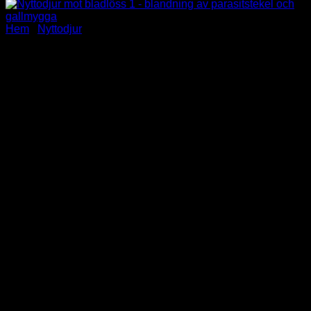
Hem
/
Nyttodjur
Nyttodjur mot bladlöss 1 –
blandning av parasitstekel
och gallmygga
265.00
kr
Nyttodjur mot bladlöss –
Gallmygga och
parasitstekel i kombination
OBS ENDAST TILL FÖRSÄLJNING INOM SVERIGE