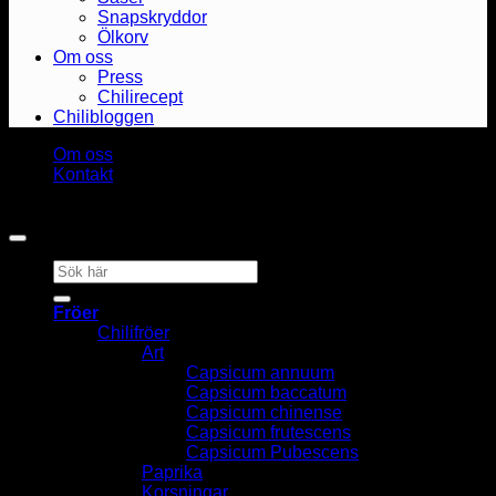
Snapskryddor
Ölkorv
Om oss
Press
Chilirecept
Chilibloggen
Om oss
Kontakt
Copyright 2026 ©
Heat & Smoke AB
Sök
efter:
Fröer
Chilifröer
Art
Capsicum annuum
Capsicum baccatum
Capsicum chinense
Capsicum frutescens
Capsicum Pubescens
Paprika
Korsningar