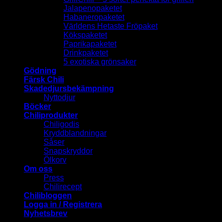
Jalapenopaketet
Habaneropaketet
Världens Hetaste Fröpaket
Kökspaketet
Paprikapaketet
Drinkpaketet
5 exotiska grönsaker
Gödning
Färsk Chili
Skadedjursbekämpning
Nyttodjur
Böcker
Chiliprodukter
Chiligodis
Kryddblandningar
Såser
Snapskryddor
Ölkorv
Om oss
Press
Chilirecept
Chilibloggen
Logga in / Registrera
Nyhetsbrev