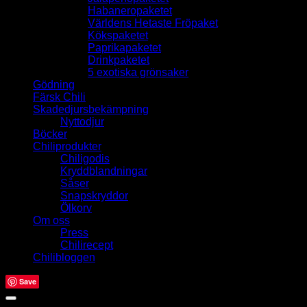
Habaneropaketet
Världens Hetaste Fröpaket
Kökspaketet
Paprikapaketet
Drinkpaketet
5 exotiska grönsaker
Gödning
Färsk Chili
Skadedjursbekämpning
Nyttodjur
Böcker
Chiliprodukter
Chiligodis
Kryddblandningar
Såser
Snapskryddor
Ölkorv
Om oss
Press
Chilirecept
Chilibloggen
Save