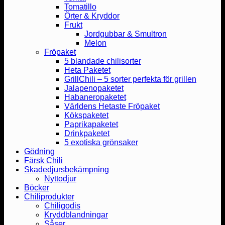
Tomatillo
Örter & Kryddor
Frukt
Jordgubbar & Smultron
Melon
Fröpaket
5 blandade chilisorter
Heta Paketet
GrillChili – 5 sorter perfekta för grillen
Jalapenopaketet
Habaneropaketet
Världens Hetaste Fröpaket
Kökspaketet
Paprikapaketet
Drinkpaketet
5 exotiska grönsaker
Gödning
Färsk Chili
Skadedjursbekämpning
Nyttodjur
Böcker
Chiliprodukter
Chiligodis
Kryddblandningar
Såser