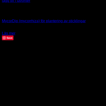
lägg till i favoriter
Slut i lager
Nyttodjur
MycorDip (mycorrhiza) för plantering av sticklingar
265.00
kr
Läs mer
Save