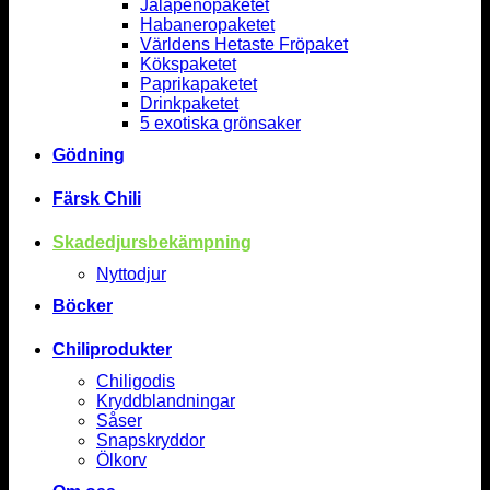
Jalapenopaketet
Habaneropaketet
Världens Hetaste Fröpaket
Kökspaketet
Paprikapaketet
Drinkpaketet
5 exotiska grönsaker
Gödning
Färsk Chili
Skadedjursbekämpning
Nyttodjur
Böcker
Chiliprodukter
Chiligodis
Kryddblandningar
Såser
Snapskryddor
Ölkorv