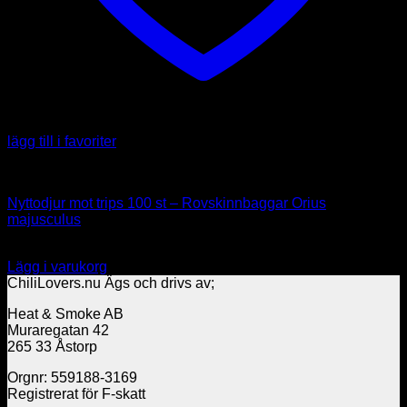
lägg till i favoriter
Nyttodjur
Nyttodjur mot trips 100 st – Rovskinnbaggar Orius
majusculus
265.00
kr
Lägg i varukorg
ChiliLovers.nu Ägs och drivs av;
Heat & Smoke AB
Muraregatan 42
265 33 Åstorp
Orgnr: 559188-3169
Registrerat för F-skatt