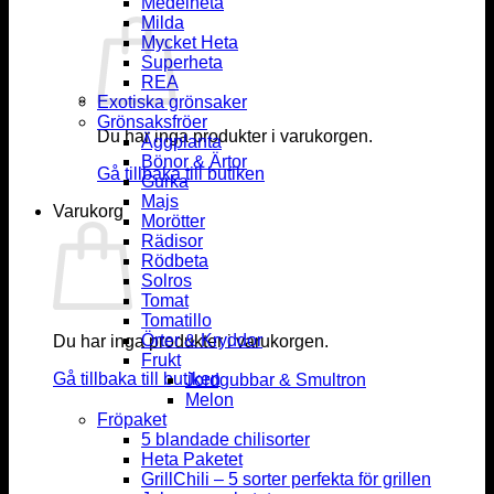
Medelheta
Milda
Mycket Heta
Superheta
REA
Exotiska grönsaker
Grönsaksfröer
Du har inga produkter i varukorgen.
Äggplanta
Bönor & Ärtor
Gå tillbaka till butiken
Gurka
Majs
Varukorg
Morötter
Rädisor
Rödbeta
Solros
Tomat
Tomatillo
Örter & Kryddor
Du har inga produkter i varukorgen.
Frukt
Gå tillbaka till butiken
Jordgubbar & Smultron
Melon
Fröpaket
5 blandade chilisorter
Heta Paketet
GrillChili – 5 sorter perfekta för grillen