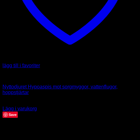
lägg till i favoriter
Nyttodjur
Nyttodjuret Hypoaspis mot sorgmyggor, vattenflugor,
hoppstjärtar
255.00
kr
Lägg i varukorg
Save