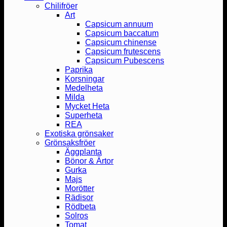
Chilifröer
Art
Capsicum annuum
Capsicum baccatum
Capsicum chinense
Capsicum frutescens
Capsicum Pubescens
Paprika
Korsningar
Medelheta
Milda
Mycket Heta
Superheta
REA
Exotiska grönsaker
Grönsaksfröer
Äggplanta
Bönor & Ärtor
Gurka
Majs
Morötter
Rädisor
Rödbeta
Solros
Tomat