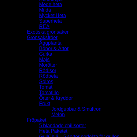
Medelheta
Milda
Mycket Heta
Superheta
REA
Exotiska grönsaker
Grönsaksfröer
Äggplanta
Bönor & Ärtor
Gurka
Majs
Morötter
Rädisor
Rödbeta
Solros
Tomat
Tomatillo
Örter & Kryddor
Frukt
Jordgubbar & Smultron
Melon
Fröpaket
5 blandade chilisorter
Heta Paketet
GrillChili – 5 sorter perfekta för grillen