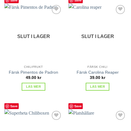
Save
Save
lägg till
lägg till
i
i
favoriter
favoriter
SLUT I LAGER
SLUT I LAGER
CHILIFRUKT
FÄRSK CHILI
Färsk Pimentos de Padron
Färsk Carolina Reaper
49.00
kr
39.00
kr
LÄS MER
LÄS MER
Save
Save
lägg till
lägg till
i
i