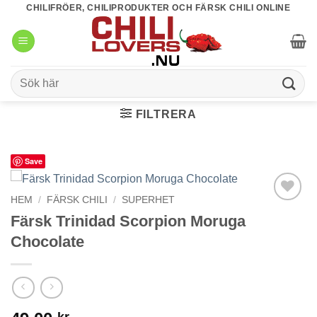
Skip
CHILIFRÖER, CHILIPRODUKTER OCH FÄRSK CHILI ONLINE
to
content
Sök
efter:
FILTRERA
Save
HEM
/
FÄRSK CHILI
/
SUPERHET
lägg till i
Färsk Trinidad Scorpion Moruga
favoriter
Chocolate
kr