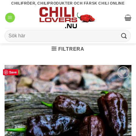
Skip
CHILIFRÖER, CHILIPRODUKTER OCH FÄRSK CHILI ONLINE
to
content
Sök
efter:
FILTRERA
Save
lägg till i
favoriter