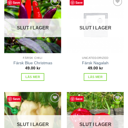
Save
Save
lägg till
lägg till
i
i
favoriter
favoriter
SLUT I LAGER
SLUT I LAGER
FÄRSK CHILI
UNCATEGORIZED
Färsk Blue Christmas
Färsk Nagalah
49.00
kr
49.00
kr
LÄS MER
LÄS MER
Save
Save
lägg till
lägg till
i
i
favoriter
favoriter
SLUT I LAGER
SLUT I LAGER