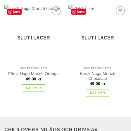
Save
Save
lägg till
lägg till
i
i
favoriter
favoriter
SLUT I LAGER
SLUT I LAGER
UNCATEGORIZED
UNCATEGORIZED
Färsk Naga Morich
Färsk Naga Morich Orange
Chocolate
49.00
kr
49.00
kr
LÄS MER
LÄS MER
CHILILOVERS.NU ÄGS OCH DRIVS AV;