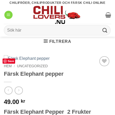
Skip
CHILIFRÖER, CHILIPRODUKTER OCH FÄRSK CHILI ONLINE
to
content
Sök
efter:
FILTRERA
Save
HEM
/
UNCATEGORIZED
lägg till i
Färsk Elephant pepper
favoriter
49.00
kr
Färsk Elephant Pepper 2 Frukter