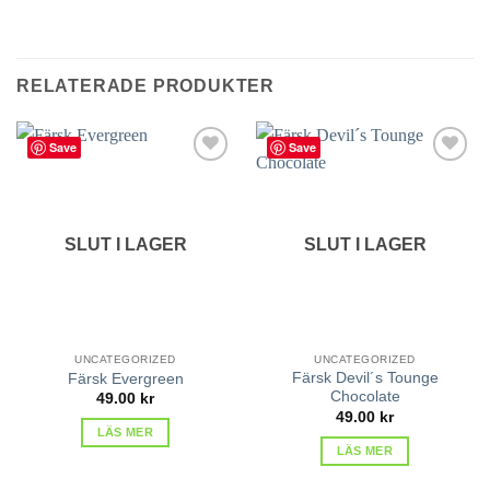
RELATERADE PRODUKTER
Save
Save
lägg till
lägg till
i
i
favoriter
favoriter
SLUT I LAGER
SLUT I LAGER
UNCATEGORIZED
UNCATEGORIZED
Färsk Devil´s Tounge
Färsk Evergreen
Chocolate
49.00
kr
49.00
kr
LÄS MER
LÄS MER