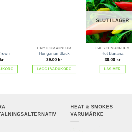
lägg till
lägg till
lägg ti
i
i
i
favoriter
favoriter
favorit
SLUT I LAGER
CAPSICUM ANNUUM
CAPSICUM ANNUUM
Crown
Hungarian Black
Hot Banana
kr
39.00
kr
39.00
kr
RUKORG
LÄGG I VARUKORG
LÄS MER
RA
HEAT & SMOKES
TALNINGSALTERNATIV
VARUMÄRKE