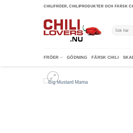
Skip
CHILIFRÖER, CHILIPRODUKTER OCH FÄRSK CH
to
content
Sök
efter:
FRÖER
GÖDNING
FÄRSK CHILI
SKA
lägg till i
favoriter