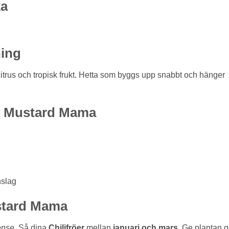
ka
ing
citrus och tropisk frukt. Hetta som byggs upp snabbt och hänger
g Mustard Mama
nslag
ustard Mama
ense
. Så dina
Chilifröer
mellan
januari och mars
. Ge plantan 