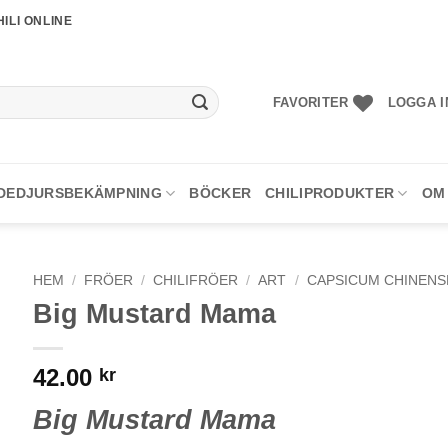
ILI ONLINE
FAVORITER
LOGGA I
DEDJURSBEKÄMPNING
BÖCKER
CHILIPRODUKTER
OM
HEM
/
FRÖER
/
CHILIFRÖER
/
ART
/
CAPSICUM CHINENS
Big Mustard Mama
42.00
kr
Big Mustard Mama