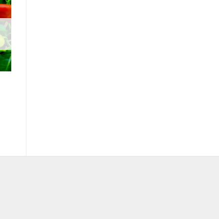
ll
er