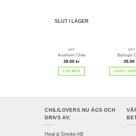
lägg till
i
favoriter
SLUT I LAGER
ART
ART
Anaheim Chile
Bishops 
39.00
kr
39.00
LÄS MER
LÄGG I VA
CHILILOVERS.NU ÄGS OCH
VÅ
DRIVS AV;
BE
Heat & Smoke AB