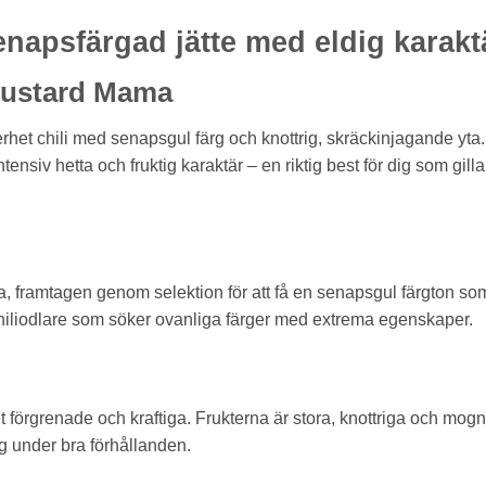
napsfärgad jätte med eldig karakt
Mustard Mama
het chili med senapsgul färg och knottrig, skräckinjagande yta.
nsiv hetta och fruktig karaktär – en riktig best för dig som gilla
a, framtagen genom selektion för att få en senapsgul färgton so
hiliodlare som söker ovanliga färger med extrema egenskaper.
förgrenade och kraftiga. Frukterna är stora, knottriga och mogn
ing under bra förhållanden.