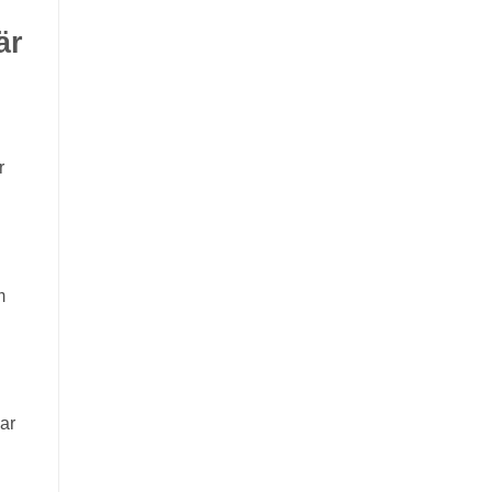
är
r
m
ar