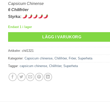
Capsicum Chinense
6 Chilifröer
Styrka:
Endast 1 i lager
LÄGG I VARUKORG
Artikelnr:
chil1321
Kategorier:
Capsicum chinense
,
Chilifröer
,
Fröer
,
Superheta
Taggar:
capsicum chinense
,
Chilifröer
,
Superheta