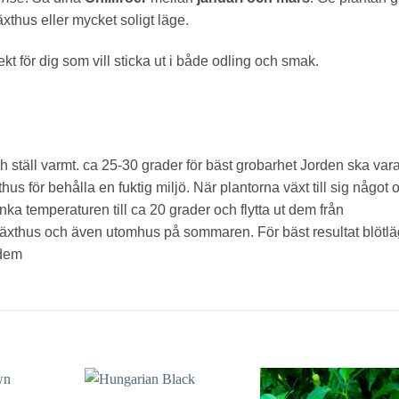
xthus eller mycket soligt läge.
ekt för dig som vill sticka ut i både odling och smak.
 och ställ varmt. ca 25-30 grader för bäst grobarhet Jorden ska var
us för behålla en fuktig miljö. När plantorna växt till sig något 
nka temperaturen till ca 20 grader och flytta ut dem från
r i växthus och även utomhus på sommaren. För bäst resultat blötl
 dem