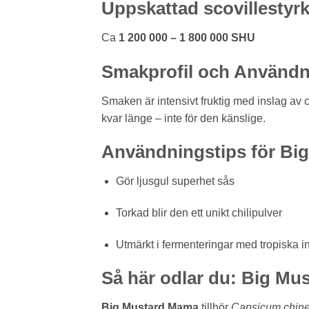
Uppskattad scovillestyr
Ca
1 200 000 – 1 800 000 SHU
Smakprofil och Användn
Smaken är intensivt fruktig med inslag av 
kvar länge – inte för den känslige.
Användningstips för Bi
Gör ljusgul superhet sås
Torkad blir den ett unikt chilipulver
Utmärkt i fermenteringar med tropiska i
Så här odlar du: Big M
Big Mustard Mama
tillhör
Capsicum chin