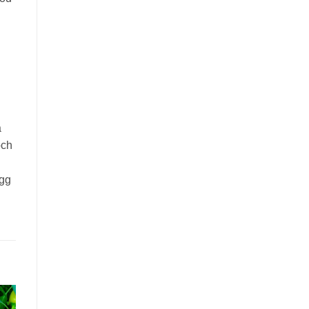
a
och
ägg