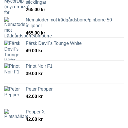
sticklingar
265.00
kr
Nematoder mot trädgårdsborre/pinborre 50
miljoner
465.00
kr
Färsk Devil´s Tounge White
49.00
kr
Pinot Noir F1
39.00
kr
Peter Pepper
42.00
kr
Pepper X
42.00
kr