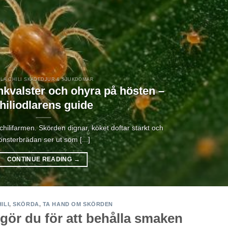
LA CHILI SKADEDJUR & SJUKDOMAR
kvalster och ohyra på hösten –
hiliodlarens guide
chilifarmen. Skörden dignar, köket doftar starkt och
önsterbrädan ser ut som [...]
CONTINUE READING
→
ILI
,
SKÖRDA
,
TA HAND OM SKÖRDEN
å gör du för att behålla smaken