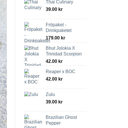
Thai Culinary
39.00
kr
Fröpaket -
Drinkpaketet
179.00
kr
Bhut Jolokia X
Trinidad Scorpion
42.00
kr
Reaper x BOC
42.00
kr
Zulu
39.00
kr
Brazilian Ghost
Pepper