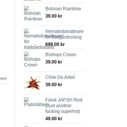
Bolivian Rainbow
39.00
kr
Nematodutvattnare
för trädgårdsslang
698.00
kr
Bishops Crown
39.00
kr
Chile De Arbol
ment
39.00
kr
Färsk JAFSH Red
(Just another
fucking superhot)
49.00
kr