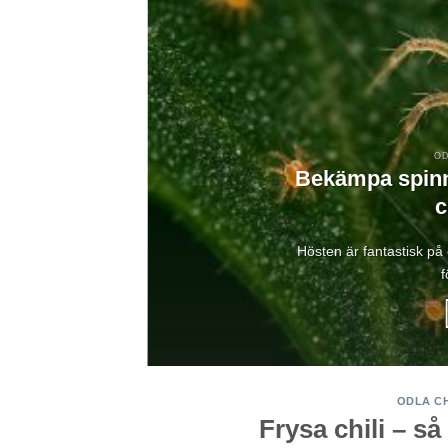
å
OD
Bekämpa spinn
c
ger:
Hösten är fantastisk på 
f
ODLA CH
Frysa chili – s