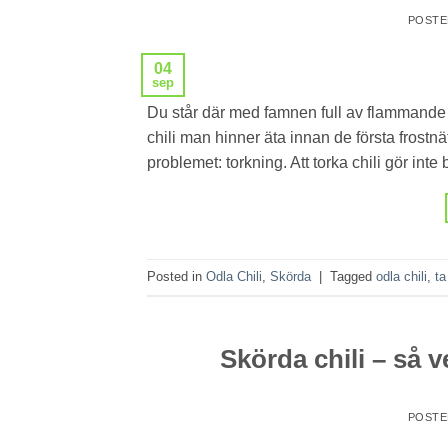
POST
04
sep
Du står där med famnen full av flammande fr
chili man hinner äta innan de första frostnä
problemet: torkning. Att torka chili gör inte
Posted in
Odla Chili
,
Skörda
|
Tagged
odla chili
,
ta
Skörda chili – så 
POST