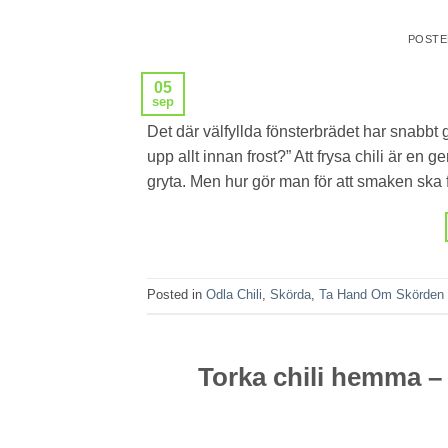
POST
05
sep
Det där välfyllda fönsterbrädet har snabbt g
upp allt innan frost?” Att frysa chili är en g
gryta. Men hur gör man för att smaken ska 
Posted in
Odla Chili
,
Skörda
,
Ta Hand Om Skörden
Torka chili hemma –