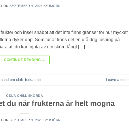
ED ON
SEPTEMBER 4, 2025
BY
BJÖRN
ukter och inser snabbt att det inte finns gränser för hur mycket
tterna dyker upp. Som tur är finns det en uråldrig lösning på
 bara att du kan njuta av din skörd långt […]
CONTINUE READING
→
 hand om chili
,
torka chili
Leave a com
ODLA CHILI
,
SKÖRDA
vet du när frukterna är helt mogna
ED ON
SEPTEMBER 3, 2025
BY
BJÖRN