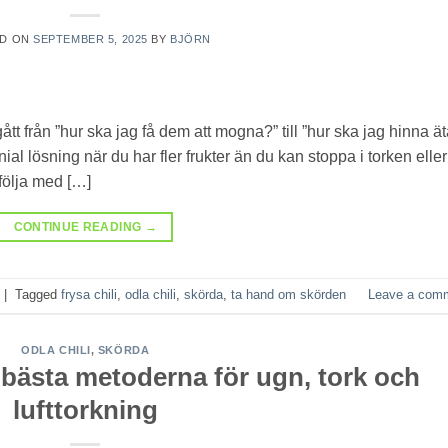
ED ON
SEPTEMBER 5, 2025
BY
BJÖRN
ått från ”hur ska jag få dem att mogna?” till ”hur ska jag hinna ä
enial lösning när du har fler frukter än du kan stoppa i torken eller
följa med […]
CONTINUE READING
→
|
Tagged
frysa chili
,
odla chili
,
skörda
,
ta hand om skörden
Leave a com
ODLA CHILI
,
SKÖRDA
 bästa metoderna för ugn, tork och
lufttorkning