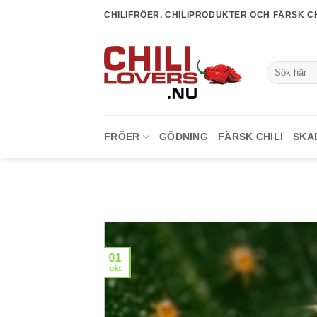
Skip
CHILIFRÖER, CHILIPRODUKTER OCH FÄRSK CH
to
content
Sök
efter:
FRÖER
GÖDNING
FÄRSK CHILI
SKA
01
okt