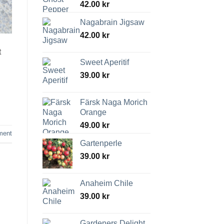
42.00
kr
Nagabrain Jigsaw
42.00
kr
t
Sweet Aperitif
39.00
kr
Färsk Naga Morich
Orange
49.00
kr
ment
Gartenperle
39.00
kr
Anaheim Chile
39.00
kr
Gardeners Delight