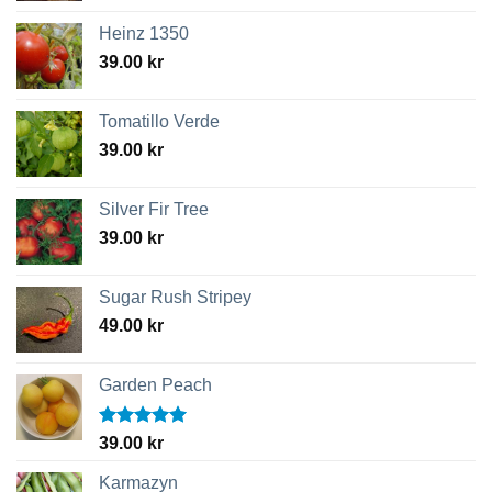
Heinz 1350
39.00
kr
Tomatillo Verde
39.00
kr
Silver Fir Tree
39.00
kr
Sugar Rush Stripey
49.00
kr
Garden Peach
Betygsatt
39.00
kr
5.00
av 5
Karmazyn