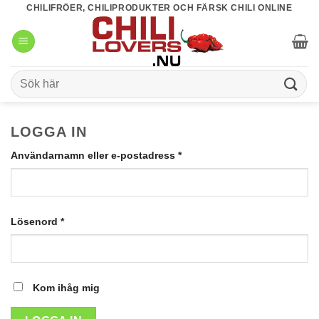
Skip
CHILIFRÖER, CHILIPRODUKTER OCH FÄRSK CHILI ONLINE
to
content
Sök
efter:
LOGGA IN
Obligatoriskt
Användarnamn eller e-postadress
*
Obligatoriskt
Lösenord
*
Kom ihåg mig