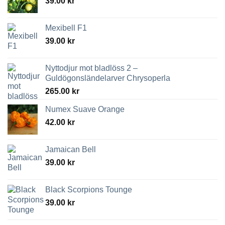
39.00
kr
Mexibell F1
39.00
kr
Nyttodjur mot bladlöss 2 –
Guldögonsländelarver Chrysoperla
265.00
kr
Numex Suave Orange
42.00
kr
Jamaican Bell
39.00
kr
Black Scorpions Tounge
39.00
kr