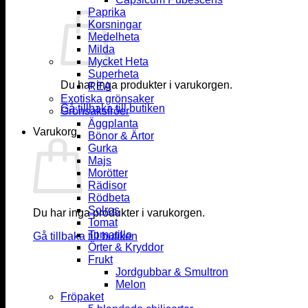
Paprika
Korsningar
Medelheta
Milda
Mycket Heta
Superheta
Du har inga produkter i varukorgen.
REA
Exotiska grönsaker
Gå tillbaka till butiken
Grönsaksfröer
Äggplanta
Varukorg
Bönor & Ärtor
Gurka
Majs
Morötter
Rädisor
Rödbeta
Solros
Du har inga produkter i varukorgen.
Tomat
Tomatillo
Gå tillbaka till butiken
Örter & Kryddor
Frukt
Jordgubbar & Smultron
Melon
Fröpaket