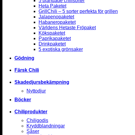
5 blandade chilisorter
Heta Paketet
GrillChili – 5 sorter perfekta för grillen
Jalapenopaketet
Habaneropaketet
Världens Hetaste Fröpaket
Kökspaketet
Paprikapaketet
Drinkpaketet
5 exotiska grönsaker
Gödning
Färsk Chili
Skadedjursbekämpning
Nyttodjur
Böcker
Chiliprodukter
Chiligodis
Kryddblandningar
Såser