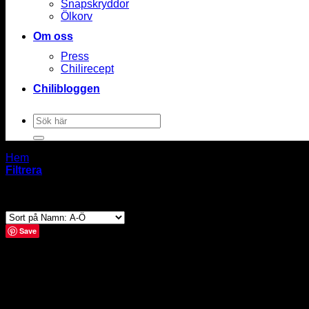
Snapskryddor
Ölkorv
Om oss
Press
Chilirecept
Chilibloggen
Sök
efter:
Hem
/
Produkter taggade “coasters”
Filtrera
1 produkt
Save