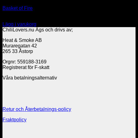
Basket of Fire
39.00
kr
Lägg i varukorg
ChiliLovers.nu Ägs och drivs av;
Heat & Smoke AB
Muraregatan 42
265 33 Åstorp
Orgnr: 559188-3169
Registrerat för F-skatt
Våra betalningsalternativ
Retur och Återbetalnings-policy
Fraktpolicy