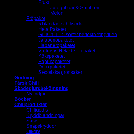
Frukt
Jordgubbar & Smultron
Melon
Fröpaket
5 blandade chilisorter
Heta Paketet
GrillChili – 5 sorter perfekta för grillen
Jalapenopaketet
Habaneropaketet
Världens Hetaste Fröpaket
Kökspaketet
Paprikapaketet
Drinkpaketet
5 exotiska grönsaker
Gödning
Färsk Chili
Skadedjursbekämpning
Nyttodjur
Böcker
Chiliprodukter
Chiligodis
Kryddblandningar
Såser
Snapskryddor
Ölkorv