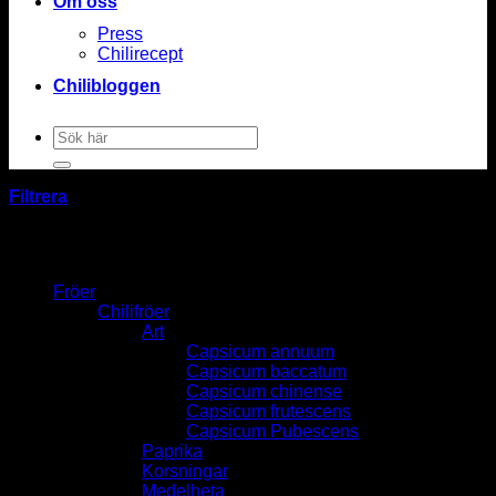
Om oss
Press
Chilirecept
Chilibloggen
Sök
efter:
Filtrera
Fröer
Chilifröer
Art
Capsicum annuum
Capsicum baccatum
Capsicum chinense
Capsicum frutescens
Capsicum Pubescens
Paprika
Korsningar
Medelheta