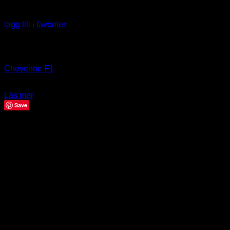
lägg till i favoriter
Slut i lager
Art
Cheyenne F1
39.00
kr
Läs mer
Save