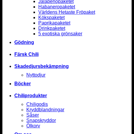
Jalapenopaketet
Habaneropaketet
Världens Hetaste Fröpaket
Kökspaketet
Paprikapaketet
Drinkpaketet
5 exotiska grönsaker
Gödning
Färsk Chili
Skadedjursbekämpning
Nyttodjur
Böcker
Chiliprodukter
Chiligodis
Kryddblandningar
Såser
Snapskryddor
Ölkorv