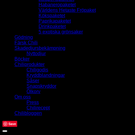
Habaneropaketet
Världens Hetaste Fröpaket
Kökspaketet
Paprikapaketet
Drinkpaketet
5 exotiska grönsaker
Gödning
Färsk Chili
Skadedjursbekämpning
Nyttodjur
Böcker
Chiliprodukter
Chiligodis
Kryddblandningar
Såser
Snapskryddor
Ölkorv
Om oss
Press
Chilirecept
Chilibloggen
Save