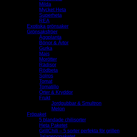
Milda
Mycket Heta
Superheta
REA
Exotiska grönsaker
Grönsaksfröer
Äggplanta
Bönor & Ärtor
Gurka
Majs
Morötter
Rädisor
Rödbeta
Solros
Tomat
Tomatillo
Örter & Kryddor
Frukt
Jordgubbar & Smultron
Melon
Fröpaket
5 blandade chilisorter
Heta Paketet
GrillChili – 5 sorter perfekta för grillen
Jalapenopaketet