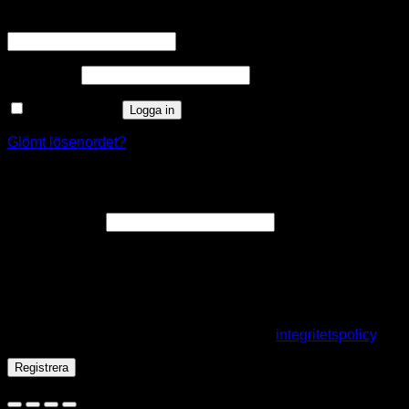
Obligatoriskt
Användarnamn eller e-postadress
*
Obligatoriskt
Lösenord
*
Kom ihåg mig
Logga in
Glömt lösenordet?
Registrera
Obligatoriskt
E-postadress
*
En länk för att ställa in ett nytt lösenord kommer att skickas till
din e-postadress.
Dina personuppgifter kommer användas för att förbättra din
upplevelse på webbplatsen, hantera åtkomst till ditt konto
och för andra ändamål som beskrivs i vår
integritetspolicy
.
Registrera