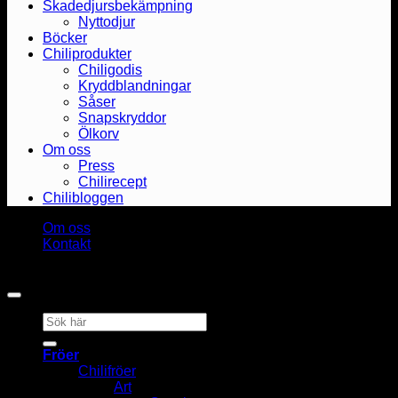
Skadedjursbekämpning
Nyttodjur
Böcker
Chiliprodukter
Chiligodis
Kryddblandningar
Såser
Snapskryddor
Ölkorv
Om oss
Press
Chilirecept
Chilibloggen
Om oss
Kontakt
Copyright 2026 ©
Heat & Smoke AB
Sök
efter:
Fröer
Chilifröer
Art