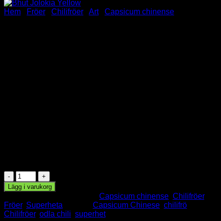
Hem
/
Fröer
/
Chilifröer
/
Art
/
Capsicum chinense
Bhut Jolokia Yellow
42.00
kr
Bhut Jolokia Yellow
Capsicum Chinense
6 Chilifröer
Styrka:
🌶️🌶️🌶️
🌶️
🌶️
I lager
Bhut
Jolokia
Lägg i varukorg
Yellow
Artikelnr:
SE19
Kategorier:
Capsicum chinense
,
Chilifröer
,
mängd
Fröer
,
Superheta
Taggar:
Capsicum Chinese
,
chilifrö
,
Chilifröer
,
odla chili
,
superhet