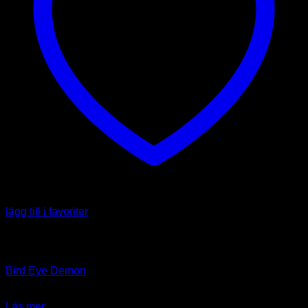
lägg till i favoriter
Slut i lager
Art
Bird Eye Demon
39.00
kr
Läs mer