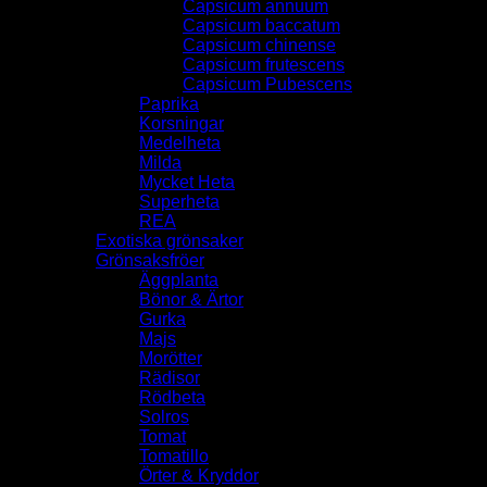
Capsicum annuum
Capsicum baccatum
Capsicum chinense
Capsicum frutescens
Capsicum Pubescens
Paprika
Korsningar
Medelheta
Milda
Mycket Heta
Superheta
REA
Exotiska grönsaker
Grönsaksfröer
Äggplanta
Bönor & Ärtor
Gurka
Majs
Morötter
Rädisor
Rödbeta
Solros
Tomat
Tomatillo
Örter & Kryddor