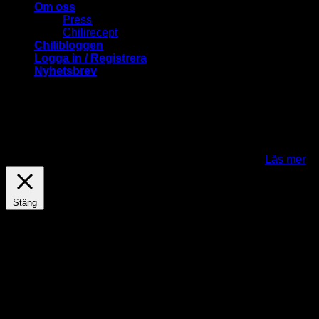
Om oss
Press
Chilirecept
Chilibloggen
Logga in / Registrera
Nyhetsbrev
ChiliLovers.nu använder cookies för att förbättra och
anpassa ditt besök på vår webbplats. Genom att klicka på
"Jag fattar-knappen" samtycker du till att cookies används.
För att kunna använda Mina sidor och en del andra
funktioner behöver du acceptera cookies..
Jag fattar
Läs mer
Stäng
Privacy Overview
This website uses cookies to improve your experience while
you navigate through the website. Out of these cookies, the
cookies that are categorized as necessary are stored on your
browser as they are essential for the working of basic
functionalities of the website. We also use third-party cookies