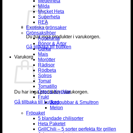
Medelheta
Milda
Mycket Heta
Superheta
REA
Exotiska grönsaker
Grönsaksfröer
Du har inga produkter i varukorgen.
Äggplanta
Bönor & Ärtor
Gå tillbaka till butiken
Gurka
Majs
Varukorg
Morötter
Rädisor
Rödbeta
Solros
Tomat
Tomatillo
Örter & Kryddor
Du har inga produkter i varukorgen.
Frukt
Gå tillbaka till butiken
Jordgubbar & Smultron
Melon
Fröpaket
5 blandade chilisorter
Heta Paketet
GrillChili – 5 sorter perfekta för grillen