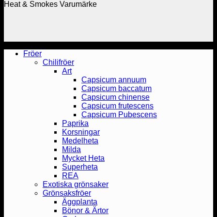
Heat & Smokes Varumärke
Fröer
Chilifröer
Art
Capsicum annuum
Capsicum baccatum
Capsicum chinense
Capsicum frutescens
Capsicum Pubescens
Paprika
Korsningar
Medelheta
Milda
Mycket Heta
Superheta
REA
Exotiska grönsaker
Grönsaksfröer
Äggplanta
Bönor & Ärtor