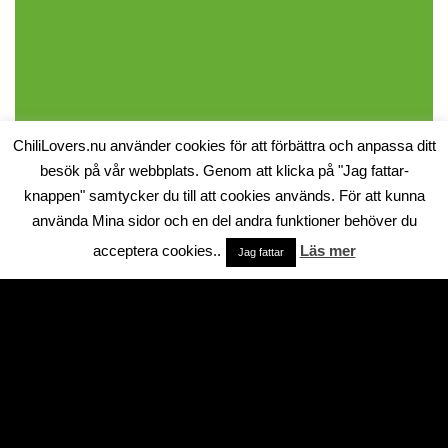
ChiliLovers.nu använder cookies för att förbättra och anpassa ditt
besök på vår webbplats. Genom att klicka på "Jag fattar-
knappen" samtycker du till att cookies används. För att kunna
använda Mina sidor och en del andra funktioner behöver du
acceptera cookies..
Läs mer
Jag fattar