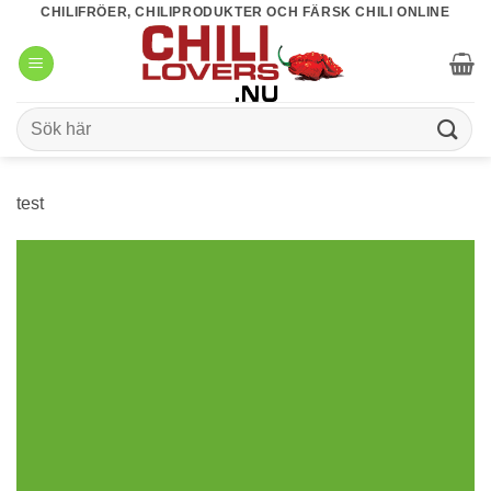
Skip
CHILIFRÖER, CHILIPRODUKTER OCH FÄRSK CHILI ONLINE
to
content
Sök
efter:
test