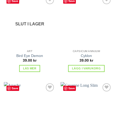
Save
Save
lägg till
lägg till
i
i
favoriter
favoriter
SLUT I LAGER
ART
CAPSICUM ANNUUM
Bird Eye Demon
Cyklon
39.00
kr
39.00
kr
LÄS MER
LÄGG I VARUKORG
Save
Save
lägg till
lägg till
i
i
favoriter
favoriter