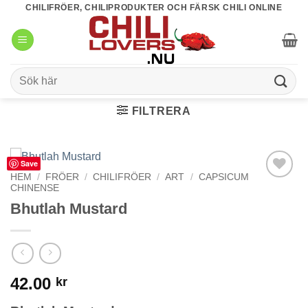
Skip
CHILIFRÖER, CHILIPRODUKTER OCH FÄRSK CHILI ONLINE
to
content
Sök
efter:
FILTRERA
Save
HEM
/
FRÖER
/
CHILIFRÖER
/
ART
/
CAPSICUM
CHINENSE
lägg till i
favoriter
Bhutlah Mustard
42.00
kr