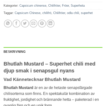
Kategorier:
Capsicum chinense
,
Chilifröer
,
Fröer
,
Superheta
Taggar:
Capsicum Chinese
,
chilifrö
,
Chilifröer
,
odla chili
,
superhet
BESKRIVNING
Bhutlah Mustard – Superhet chili med
djup smak i senapsgul nyans
Vad Kännetecknar Bhutlah Mustard
Bhutlah Mustard
är en av de hetaste senapsfärgade
chilisorterna som finns. En spektakulär kombination av
fruktighet, jordighet och brännande hetta – paketerad i en
ovanlig färg och en unik form.