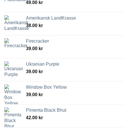
49.00
kr
Amerikansk LandKrasse
38.00
kr
Firecracker
39.00
kr
Ukranian Purple
39.00
kr
Window Box Yellow
39.00
kr
Pimenta Black Bhut
42.00
kr