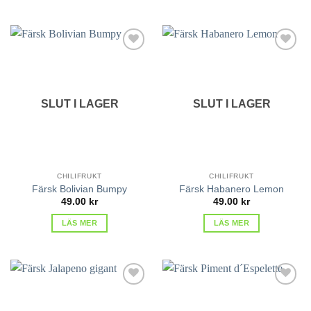
lägg till
lägg till
i
i
favoriter
favoriter
SLUT I LAGER
SLUT I LAGER
CHILIFRUKT
CHILIFRUKT
Färsk Bolivian Bumpy
Färsk Habanero Lemon
49.00
kr
49.00
kr
LÄS MER
LÄS MER
lägg till
lägg till
i
i