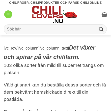
Skip
CHILIFRÖER, CHILIPRODUKTER OCH FÄRSK CHILI ONLINE
to
content
Sök
efter:
Det växer
[vc_row][vc_column][vc_column_text]
och spirar på vår chilifarm.
103 olika sorter från mild till superhet trängs om
platsen.
Väldigt snart kan du beställa dessa sorter och få
dem bekvämt hemskickade direkt till din
postlåda.