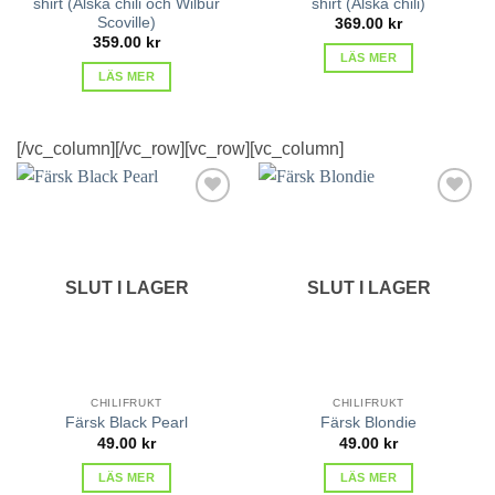
shirt (Älska chili och Wilbur
shirt (Älska chili)
Scoville)
369.00
kr
359.00
kr
LÄS MER
LÄS MER
[/vc_column][/vc_row][vc_row][vc_column]
lägg till
lägg till
i
i
favoriter
favoriter
SLUT I LAGER
SLUT I LAGER
CHILIFRUKT
CHILIFRUKT
Färsk Black Pearl
Färsk Blondie
49.00
kr
49.00
kr
LÄS MER
LÄS MER