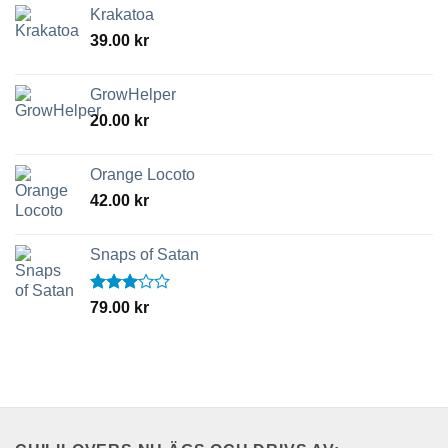
Krakatoa
39.00
kr
GrowHelper
20.00
kr
Orange Locoto
42.00
kr
Snaps of Satan
Betygsatt
79.00
kr
3.00
av 5