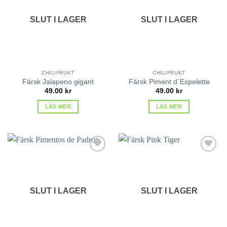
favoriter
favoriter
SLUT I LAGER
SLUT I LAGER
CHILIFRUKT
CHILIFRUKT
Färsk Jalapeno gigant
Färsk Piment d´Espelette
49.00
kr
49.00
kr
LÄS MER
LÄS MER
lägg till
lägg till
i
i
favoriter
favoriter
SLUT I LAGER
SLUT I LAGER