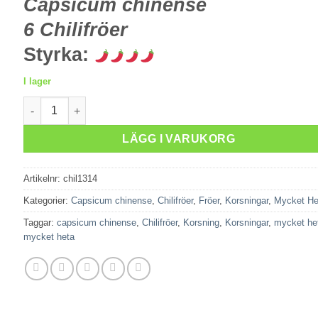
Capsicum chinense
6 Chilifröer
Styrka:
I lager
Neyde White Bullet mängd
LÄGG I VARUKORG
Artikelnr:
chil1314
Kategorier:
Capsicum chinense
,
Chilifröer
,
Fröer
,
Korsningar
,
Mycket He
Taggar:
capsicum chinense
,
Chilifröer
,
Korsning
,
Korsningar
,
mycket he
mycket heta