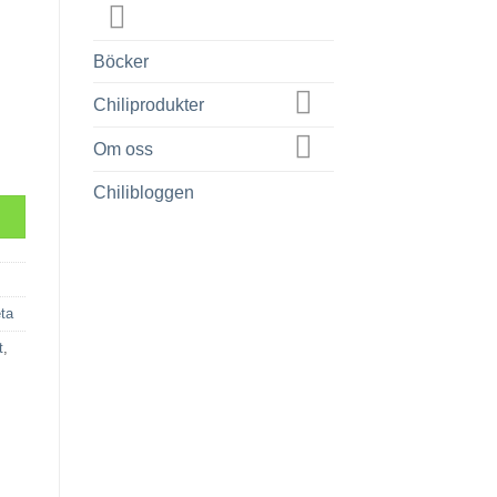
Böcker
Chiliprodukter
Om oss
Chilibloggen
ta
t
,