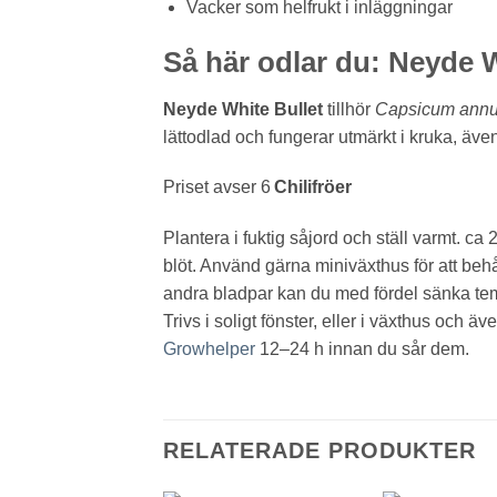
Vacker som helfrukt i inläggningar
Så här odlar du: Neyde W
Neyde White Bullet
tillhör
Capsicum ann
lättodlad och fungerar utmärkt i kruka, ä
Priset avser 6
Chilifröer
Plantera i fuktig såjord och ställ varmt. ca
blöt. Använd gärna miniväxthus för att behåll
andra bladpar kan du med fördel sänka temp
Trivs i soligt fönster, eller i växthus och 
Growhelper
12–24 h innan du sår dem.
RELATERADE PRODUKTER