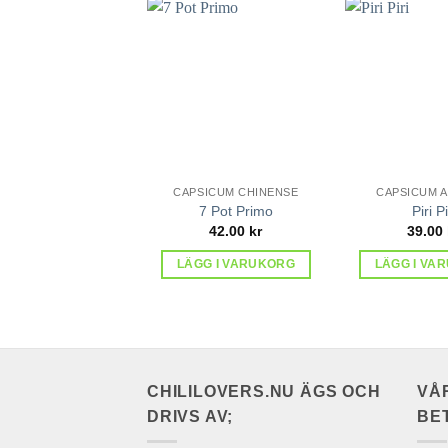
lägg till
i
favoriter
CAPSICUM CHINENSE
CAPSICUM 
7 Pot Primo
Piri Pi
42.00
kr
39.00
LÄGG I VARUKORG
LÄGG I VA
CHILILOVERS.NU ÄGS OCH
VÅ
DRIVS AV;
BE