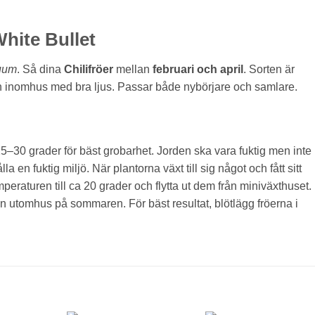
hite Bullet
uum
. Så dina
Chilifröer
mellan
februari och april
. Sorten är
ven inomhus med bra ljus. Passar både nybörjare och samlare.
 25–30 grader för bäst grobarhet. Jorden ska vara fuktig men inte
a en fuktig miljö. När plantorna växt till sig något och fått sitt
eraturen till ca 20 grader och flytta ut dem från miniväxthuset.
även utomhus på sommaren. För bäst resultat, blötlägg fröerna i