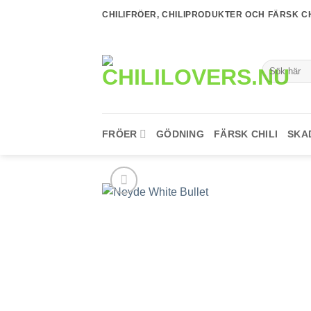
Skip
CHILIFRÖER, CHILIPRODUKTER OCH FÄRSK CH
to
content
Sök
efter:
FRÖER
GÖDNING
FÄRSK CHILI
SKA
lägg till i
favoriter