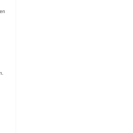
 en
n.