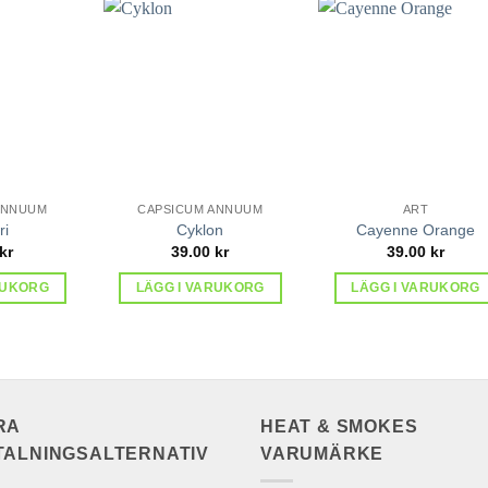
lägg till
lägg till
lägg ti
i
i
i
favoriter
favoriter
favorit
ANNUUM
CAPSICUM ANNUUM
ART
ri
Cyklon
Cayenne Orange
kr
39.00
kr
39.00
kr
RUKORG
LÄGG I VARUKORG
LÄGG I VARUKORG
RA
HEAT & SMOKES
TALNINGSALTERNATIV
VARUMÄRKE