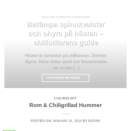
ODLA CHILI SKADEDJUR & SJUKDOMAR
Bekämpa spinnkvalster
och ohyra på hösten –
chiliodlarens guide
Hösten är fantastisk på chilifarmen. Skörden
dignar, köket doftar starkt och fönsterbrädan
ser ut som [...]
CONTINUE READING
→
CHILIRECEPT
Rom & Chiligrillad Hummer
POSTED ON
JANUARI 20, 2015
BY
BJÖRN