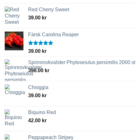
Red Cherry Sweet
39.00
kr
Färsk Carolina Reaper
Betygsatt
39.00
kr
5.00
av 5
Spinnrovkvalster Phytoseiulus persimilis 2000 st
398.00
kr
Chioggia
39.00
kr
Biquino Red
42.00
kr
Peppapeach Stripey