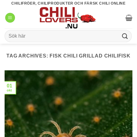
Skip
CHILIFRÖER, CHILIPRODUKTER OCH FÄRSK CHILI ONLINE
to
content
Sök
efter:
TAG ARCHIVES:
FISK CHILI GRILLAD CHILIFISK
01
okt