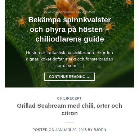
ODLA CHILI SKADEDJUR & SJUKDOMAR
Bekämpa spinnkvalster
och ohyra på hösten –
chiliodlarens guide
Hösten är fantastisk på chilifarmen. Skörden
dignar, köket doftar starkt och fönsterbrädan
ser ut som [...]
CONTINUE READING
→
CHILIRECEPT
Grillad Seabream med chili, örter och
citron
POSTED ON
JANUARI 20, 2015
BY
BJÖRN