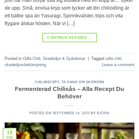
just när man börjar luta sig tillbaka med en kopp te… dyker
de upp. Små, envisa kryp som tycker att din chiliodling är
ett bättre spa än Yasuragi. Spinnkvalster, trips och vita
flygare älskar hösten. När vi […]
CONTINUE READING
→
Posted in
Odla Chili
,
Skadedjur & Sjukdomar
|
Tagged
odla chili
,
skadedjursbekämpning
Leave a comment
CHILIRECEPT
,
TA HAND OM SKÖRDEN
Fermenterad Chilisås – Alla Recept Du
Behöver
POSTED ON
SEPTEMBER 19, 2025
BY
BJÖRN
19
sep