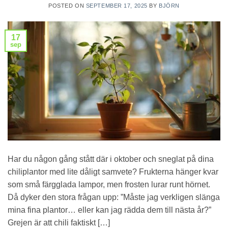
POSTED ON
SEPTEMBER 17, 2025
BY
BJÖRN
17
sep
Har du någon gång stått där i oktober och sneglat på dina
chiliplantor med lite dåligt samvete? Frukterna hänger kvar
som små färgglada lampor, men frosten lurar runt hörnet.
Då dyker den stora frågan upp: ”Måste jag verkligen slänga
mina fina plantor… eller kan jag rädda dem till nästa år?”
Grejen är att chili faktiskt […]