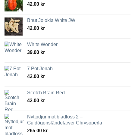
42.00
kr
Bhut Jolokia White JW
42.00
kr
White Wonder
39.00
kr
7 Pot Jonah
42.00
kr
Scotch Brain Red
42.00
kr
Nyttodjur mot bladlöss 2 –
Guldögonsländelarver Chrysoperla
265.00
kr