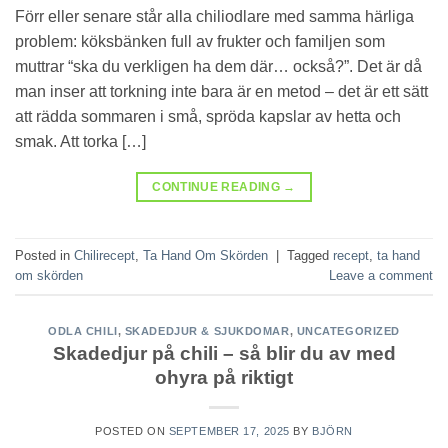
Förr eller senare står alla chiliodlare med samma härliga
problem: köksbänken full av frukter och familjen som
muttrar “ska du verkligen ha dem där… också?”. Det är då
man inser att torkning inte bara är en metod – det är ett sätt
att rädda sommaren i små, spröda kapslar av hetta och
smak. Att torka […]
CONTINUE READING
→
Posted in
Chilirecept
,
Ta Hand Om Skörden
|
Tagged
recept
,
ta hand
om skörden
Leave a comment
ODLA CHILI
,
SKADEDJUR & SJUKDOMAR
,
UNCATEGORIZED
Skadedjur på chili – så blir du av med
ohyra på riktigt
POSTED ON
SEPTEMBER 17, 2025
BY
BJÖRN