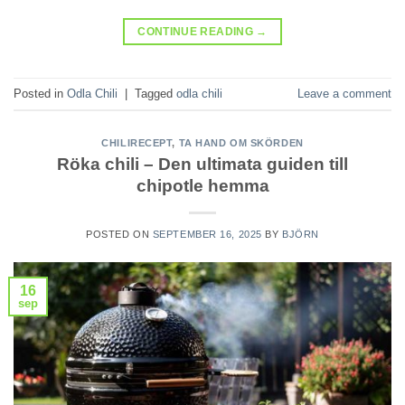
CONTINUE READING
→
Posted in
Odla Chili
|
Tagged
odla chili
Leave a comment
CHILIRECEPT
,
TA HAND OM SKÖRDEN
Röka chili – Den ultimata guiden till
chipotle hemma
POSTED ON
SEPTEMBER 16, 2025
BY
BJÖRN
16
sep