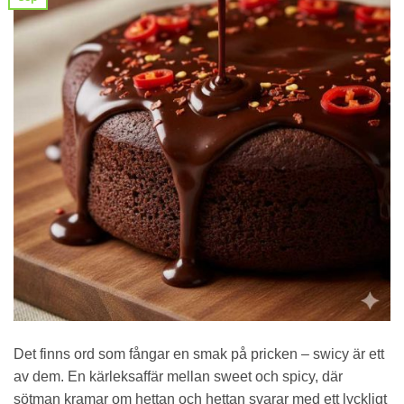
Det finns ord som fångar en smak på pricken – swicy är ett
av dem. En kärleksaffär mellan sweet och spicy, där
sötman kramar om hettan och hettan svarar med ett lyckligt