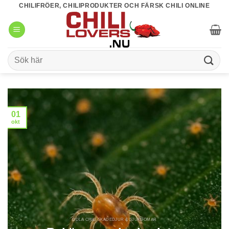
Skip
CHILIFRÖER, CHILIPRODUKTER OCH FÄRSK CHILI ONLINE
to
content
Sök
efter:
01
okt
ODLA CHILI SKADEDJUR & SJUKDOMAR