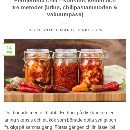
Fermentera chili – konsten, kemin och
tre metoder (brine, chilipastametoden &
vakuumpåse)
POSTED ON
SEPTEMBER 14, 2025
BY
BJÖRN
14
sep
Det började med ett blubb. En burk på diskbänken, en
aning skepsis och ett kök som började dofta syrligt och
fruktigt på samma gång. Första gången chilin jäste ”på