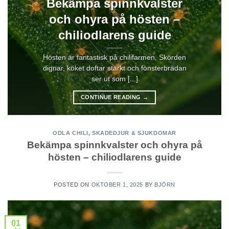
Bekämpa spinnkvalster
och ohyra på hösten –
chiliodlarens guide
Hösten är fantastisk på chilifarmen. Skörden
dignar, köket doftar starkt och fönsterbrädan
ser ut som [...]
CONTINUE READING
→
ODLA CHILI
,
SKADEDJUR & SJUKDOMAR
Bekämpa spinnkvalster och ohyra på
hösten – chiliodlarens guide
POSTED ON
OKTOBER 1, 2025
BY
BJÖRN
01