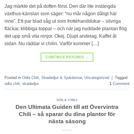
Jag märkte det på doften först. Den där lite instängda
växthus-känslan som säger: “nu mår någon dåligt här
inne”. Ett par blad såg ut som frottéhanddukar – silvriga
fläckar, klibbiga toppar – och när jag nuddade plantan flög
det upp små vita ninjor. Okej. Djupt andetag. Kaffet åt
sidan. Nu räddar vi chilin. Varför kommer […]
CONTINUE READING
→
Posted in
Odla Chili
,
Skadedjur & Sjukdomar
,
Uncategorized
|
Tagged
odla chili
,
skadedjur
1
Comment
ODLA CHILI
Den Ultimata Guiden till att Övervintra
Chili – så sparar du dina plantor för
nästa säsong