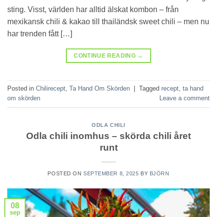
sting. Visst, världen har alltid älskat kombon – från
mexikansk chili & kakao till thailändsk sweet chili – men nu
har trenden fått […]
CONTINUE READING
→
Posted in
Chilirecept
,
Ta Hand Om Skörden
|
Tagged
recept
,
ta hand
om skörden
Leave a comment
ODLA CHILI
Odla chili inomhus – skörda chili året
runt
POSTED ON
SEPTEMBER 8, 2025
BY
BJÖRN
08
sep