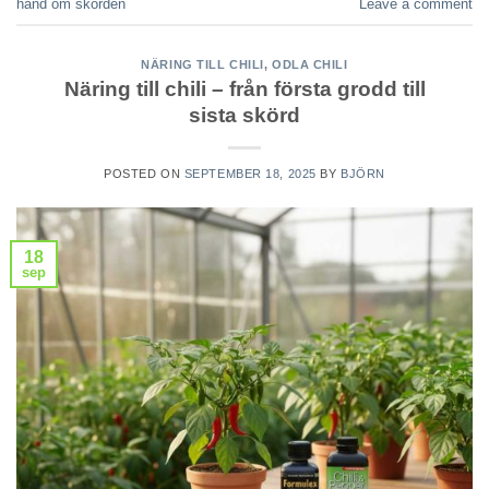
hand om skörden
Leave a comment
NÄRING TILL CHILI
,
ODLA CHILI
Näring till chili – från första grodd till
sista skörd
POSTED ON
SEPTEMBER 18, 2025
BY
BJÖRN
18
sep