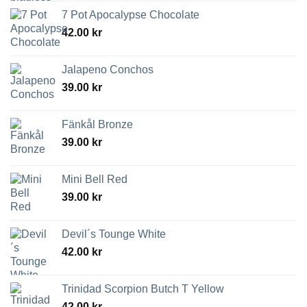
7 Pot Apocalypse Chocolate
42.00
kr
Jalapeno Conchos
39.00
kr
Fänkål Bronze
39.00
kr
Mini Bell Red
39.00
kr
Devil´s Tounge White
42.00
kr
Trinidad Scorpion Butch T Yellow
42.00
kr