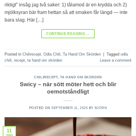
riktigt” insåg jag två saker: 1) tålamod är en krydda och 2)
mjölksyran bär fram hettan så att smaken får längd — inte
bara slag. Här […]
CONTINUE READING
→
Posted in
Chilirecept
,
Odla Chili
,
Ta Hand Om Skörden
|
Tagged
odla
chili
,
recept
,
ta hand om skörden
Leave a comment
CHILIRECEPT
,
TA HAND OM SKÖRDEN
Swicy – när sött möter hett och blir
oemotståndligt
POSTED ON
SEPTEMBER 11, 2025
BY
BJÖRN
11
sep