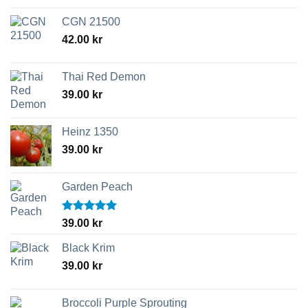
CGN 21500
42.00
kr
Thai Red Demon
39.00
kr
Heinz 1350
39.00
kr
Garden Peach
Betygsatt
39.00
kr
5.00
av 5
Black Krim
39.00
kr
Broccoli Purple Sprouting