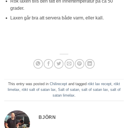
Rök laxen tills den fått en innertemperatur på ca 50
grader.
Laxen går bra att servera både varm, eller kall.
This entry was posted in
Chilirecept
and tagged
rökt lax recept
,
rökt
limelax
,
rökt salt of satan lax
,
Salt of satan
,
salt of satan lax
,
salt of
satan limelax
.
BJÖRN