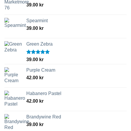
39.00
kr
Spearmint
39.00
kr
Green Zebra
Betygsatt
39.00
kr
5.00
av 5
Purple Cream
42.00
kr
Habanero Pastel
42.00
kr
Brandywine Red
39.00
kr