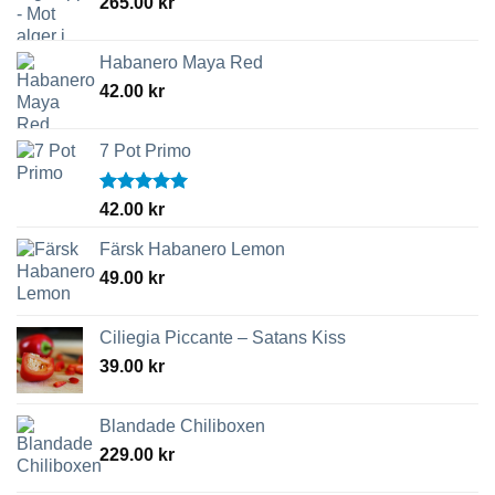
265.00
kr
Habanero Maya Red
42.00
kr
7 Pot Primo
Betygsatt
42.00
kr
5.00
av 5
Färsk Habanero Lemon
49.00
kr
Ciliegia Piccante – Satans Kiss
39.00
kr
Blandade Chiliboxen
229.00
kr