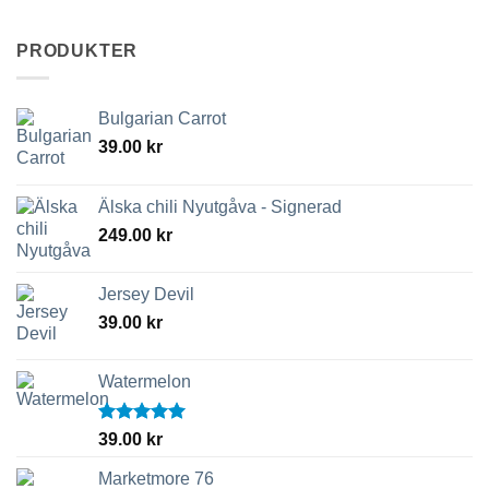
PRODUKTER
Bulgarian Carrot
39.00
kr
Älska chili Nyutgåva - Signerad
249.00
kr
Jersey Devil
39.00
kr
Watermelon
Betygsatt
39.00
kr
5.00
av 5
Marketmore 76