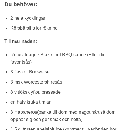
Du behöver:
2 hela kycklingar
Körsbärsflis för rökning
Till marinaden:
Rufus Teague Blazin hot BBQ-sauce (Eller din
favoritsås)
3 flaskor Budweiser
3 msk Worcestershiresås
8 vitlöksklyftor, pressade
en halv kruka timjan
3 Habaneros(banka till dom med något hårt så dom
öppnar sig och ger smak och hetta)
1,5 dl frusen apelsinjuice (kommer till varför den bör