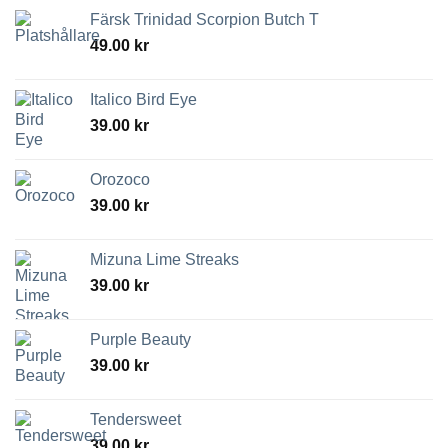
Färsk Trinidad Scorpion Butch T
49.00
kr
Italico Bird Eye
39.00
kr
Orozoco
39.00
kr
Mizuna Lime Streaks
39.00
kr
Purple Beauty
39.00
kr
Tendersweet
39.00
kr