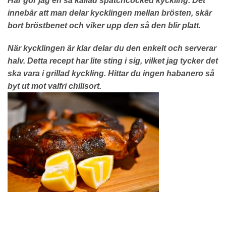
Här gör jag en så kallad spatchcocked kyckling.
Det
innebär att man delar kycklingen mellan brösten, skär
bort bröstbenet och viker upp den så den blir platt.
När kycklingen är klar delar du den enkelt och serverar
halv.
Detta recept har lite sting i sig, vilket jag tycker det
ska vara i grillad kyckling.
Hittar du ingen habanero så
byt ut mot valfri chilisort.