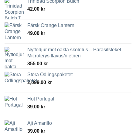
Trinidad Scorpion Butch T
42.00
kr
Färsk Orange Lantern
49.00
kr
Nyttodjur mot oäkta sköldlus – Parasitstekel
Microterys flavus/nietneri
355.00
kr
Stora Odlingspaketet
2,099.00
kr
Hot Portugal
39.00
kr
Aji Amarillo
39.00
kr