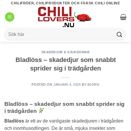
Skip
CHILIFRÖER, CHILIPRODUKTER OCH FÄRSK CHILI ONLINE
to
content
Sök
efter:
SKADEDJUR & SJUKDOMAR
Bladlöss – skadedjur som snabbt
sprider sig i trädgården
POSTED ON
JANUARI 4, 2025
BY
BJÖRN
Bladlöss – skadedjur som snabbt sprider sig
i trädgården
Bladlöss
är ett av de vanligaste skadedjuren i trädgården
och inomhusodlingen. De är små, mjuka insekter som